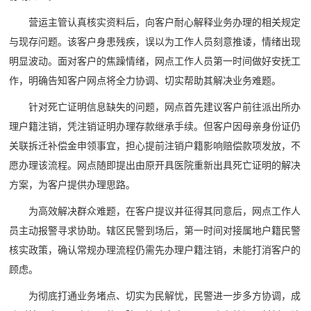
营运主管认真核实资料后，向客户耐心解释业务办理的相关规定
与现存问题。该客户身患残疾，误以为工作人员刻意推诿，情绪出现
明显波动。面对客户的焦躁情绪，网点工作人员第一时间做好安抚工
作，明确告知客户网点将全力协调、切实帮助其解决业务难题。
针对死亡证明信息缺失的问题，网点首先建议客户前往派出所办
理户籍注销，凭注销证明办理存款继承手续。但客户因母亲身份证仍
关联拆迁补偿金申领事宜，担心提前注销户籍影响赔偿款项发放，不
愿办理该流程。网点随即提出由原开具医院重新出具死亡证明的解决
方案，为客户提供办理思路。
为高效解决群众难题，在客户提议并征得其同意后，网点工作人
员主动报警寻求协助。辖区民警到场后，第一时间对接属地户籍民警
核实政策，确认常规办理流程仍需先办理户籍注销，未能打消客户的
顾虑。
为彻底打通业务堵点、切实为民解忧，民警进一步多方协调，成