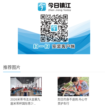
推荐图片
2026米芾书法大会第九
烈日灼身不退岗 丹心守
届米芾杯国际青少...
责护车行