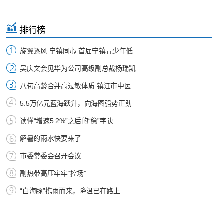
排行榜
旋翼逐风 宁镇同心 首届宁镇青少年低...
吴庆文会见华为公司高级副总裁杨瑞凯
八旬高龄合并高过敏体质 镇江市中医...
5.5万亿元蓝海跃升，向海图强势正劲
读懂“增速5.2%”之后的“稳”字诀
解暑的雨水快要来了
市委常委会召开会议
副热带高压牢牢“控场”
“白海豚”携雨而来，降温已在路上