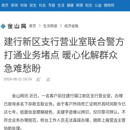
首页
新闻
时政
民生
社会
专题
生活
健康
舆情
知交
公益
微矩阵
首页
生活频道
经济金融
建行新区支行营业室联合警方
打通业务堵点 暖心化解群众
急难愁盼
2026-06-11 16:24
金山网讯 近日，一名客户前往建行镇江新区支行营业室，办理
已故母亲名下存款支取业务。由于客户所持死亡证明开具时间距今已
达七年，纸面信息模糊褪色、关键字迹难以辨识，仅印章可辨认，不
符合业务办理规范，柜台工作人员无法直接办理，随即上报营运主管
协助处理。