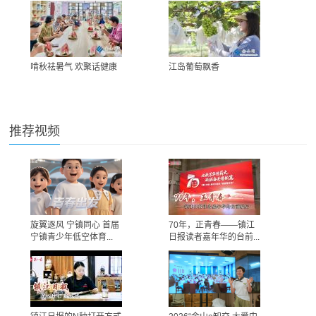
啃秋祛暑气 欢聚话健康
江岛葡萄飘香
推荐视频
旋翼逐风 宁镇同心 首届
70年，正青春——镇江
宁镇青少年低空体育...
日报读者嘉年华的台前...