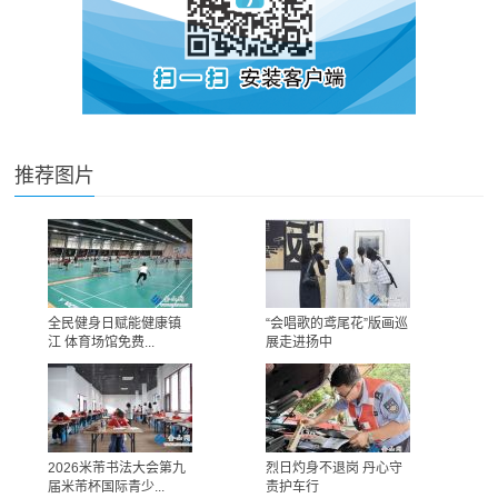
推荐图片
全民健身日赋能健康镇
“会唱歌的鸢尾花”版画巡
江 体育场馆免费...
展走进扬中
2026米芾书法大会第九
烈日灼身不退岗 丹心守
届米芾杯国际青少...
责护车行