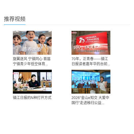
推荐视频
旋翼逐风 宁镇同心 首届
70年，正青春——镇江
宁镇青少年低空体育...
日报读者嘉年华的台前...
镇江日报的N种打开方式
2026“金山e知交 大爱中
国行”走进秭归公益...