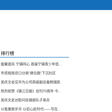
排行榜
旋翼逐风 宁镇同心 首届宁镇青少年低...
市资规局京口分局“换位跑”下沉社区
吴庆文会见华为公司高级副总裁杨瑞凯
热烈祝贺《镇江日报》创刊70周年 今...
吴庆文走访慰问驻镇部队子弟兵
以笔墨致岁月 以初心赴时代——写在...