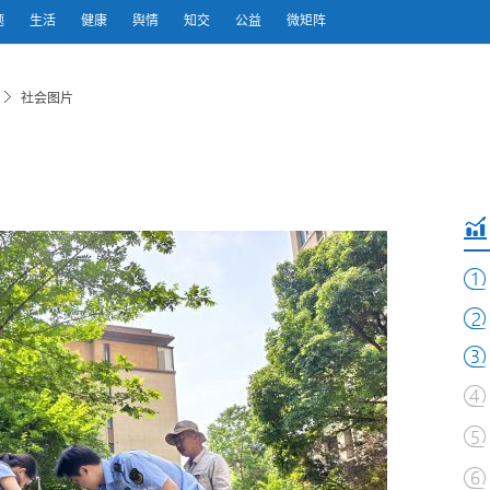
题
生活
健康
舆情
知交
公益
微矩阵
社会图片