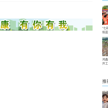
“七
焰蓝
鸿鑫
开工
推