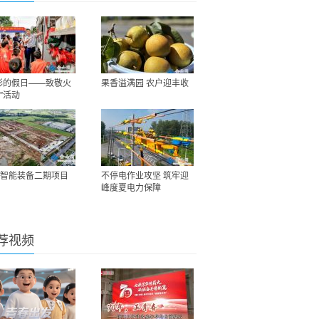
彩的假日——致敬火
果香溢满园 农户迎丰收
”活动
智能装备二期项目
不停电作业攻坚 筑牢迎
峰度夏电力保障
荐视频