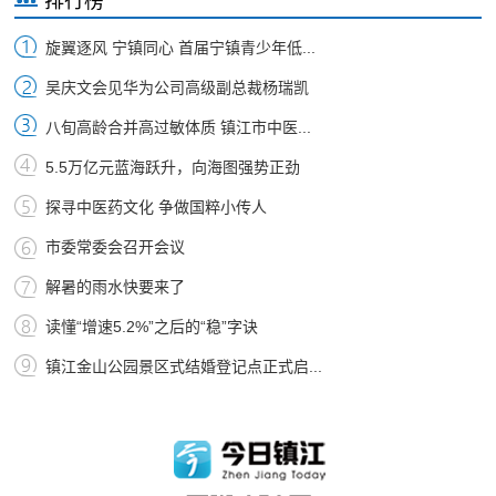
排行榜
旋翼逐风 宁镇同心 首届宁镇青少年低...
吴庆文会见华为公司高级副总裁杨瑞凯
八旬高龄合并高过敏体质 镇江市中医...
5.5万亿元蓝海跃升，向海图强势正劲
探寻中医药文化 争做国粹小传人
市委常委会召开会议
解暑的雨水快要来了
读懂“增速5.2%”之后的“稳”字诀
镇江金山公园景区式结婚登记点正式启...