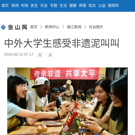
首页
新闻
时政
民生
社会
专题
生活
健康
舆情
知交
公益
微矩阵
首页
新闻中心
镇江新闻
社会图片
中外大学生感受非遗泥叫叫
2026-06-12 07:17