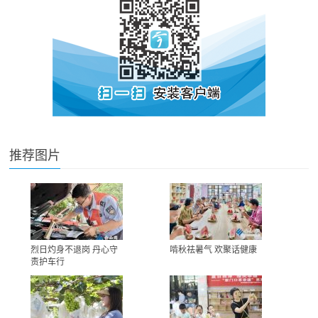
推荐图片
烈日灼身不退岗 丹心守
啃秋祛暑气 欢聚话健康
责护车行