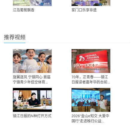
江岛葡萄飘香
家门口乐享非遗
推荐视频
旋翼逐风 宁镇同心 首届
70年，正青春——镇江
宁镇青少年低空体育...
日报读者嘉年华的台前...
镇江日报的N种打开方式
2026“金山e知交 大爱中
国行”走进秭归公益...