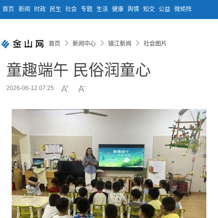
首页
新闻
时政
民生
社会
专题
生活
健康
舆情
知交
公益
微矩阵
首页
新闻中心
镇江新闻
社会图片
童趣端午 民俗润童心
2026-06-12 07:25