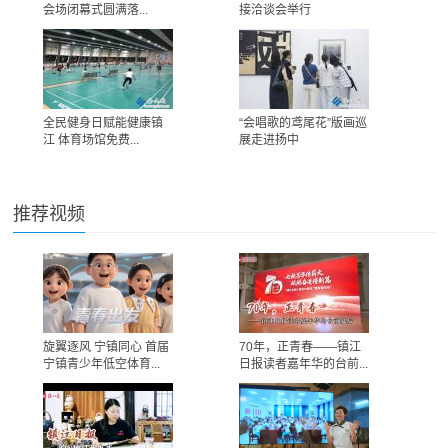
会场闭幕式圆满落...
接洽谈会举行
全民健身日赋能健康镇
“会唱歌的鸢尾花”版画巡
江 体育场馆免费...
展走进扬中
推荐视频
旋翼逐风 宁镇同心 首届
70年，正青春——镇江
宁镇青少年低空体育...
日报读者嘉年华的台前...