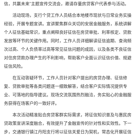
信，共赢未来”主题宣传交流会，邀请存量房贷客户代表参与活动。
活动现场，支行个贷工作人员结合本地楼市现状与日常业务实操
经验，开展专题宣讲。宣讲聚焦群众关切的安居金融服务，系统讲解
个人征信基础常识，重点阐释良好征信在房贷审批、利率核定、贷款
发放等环节的关键作用。
同时，工作人员详细解读征信逾期、查询频
次过高、个人负债率过高等常见征信问题的成因，以及各类不良征信
对住房贷款办理产生的不利影响，帮助客户全面认识征信价值、规避
征信风险。
在互动答疑环节，工作人员针对客户提出的房贷办理、征信修
复、贷款审批等各类问题逐一细致解答，结合客户实际情况提供专
业、可落地的指导建议。现场交流氛围热烈融洽，务实贴心的金融服
务获得在场客户的一致好评。
本次活动精准贴合房贷客群实际需求，将征信知识普及与惠民房
贷政策宣讲深度融合，有效提升了金融宣传的针对性和实效性。下一
步，交通银行镇江丹阳支行将以征信关爱日为契机，常态化开展征信