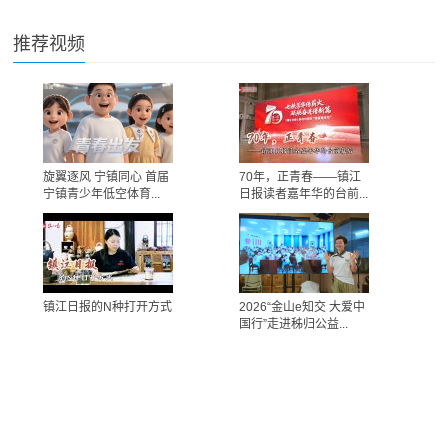
推荐视频
旋翼逐风 宁镇同心 首届
70年，正青春——镇江
宁镇青少年低空体育...
日报读者嘉年华的台前...
镇江日报的N种打开方式
2026“金山e知交 大爱中
国行”走进秭归公益...