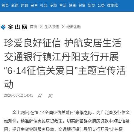
首页
新闻
时政
民生
社会
专题
生活
健康
舆情
知交
公益
微矩阵
首页
生活频道
经济金融
珍爱良好征信 护航安居生活
交通银行镇江丹阳支行开展
“6·14征信关爱日”主题宣传活
动
2026-06-12 14:41
金山网讯 在“6·14全国征信关爱日”来临之际，为广泛普及征信金
融知识，精准解读惠民房贷政策，切实解答群众购房贷款中的征信疑
问，提升房贷金融服务质效，交通银行镇江丹阳支行开展“守护征