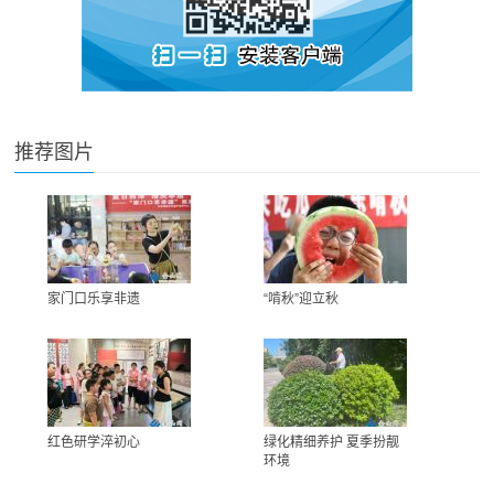
推荐图片
家门口乐享非遗
“啃秋”迎立秋
红色研学淬初心
绿化精细养护 夏季扮靓
环境