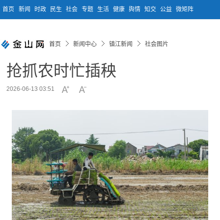
首页
新闻
时政
民生
社会
专题
生活
健康
舆情
知交
公益
微矩阵
首页
新闻中心
镇江新闻
社会图片
抢抓农时忙插秧
2026-06-13 03:51