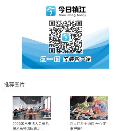
推荐图片
2026米芾书法大会第九
烈日灼身不退岗 丹心守
届米芾杯国际青少...
责护车行