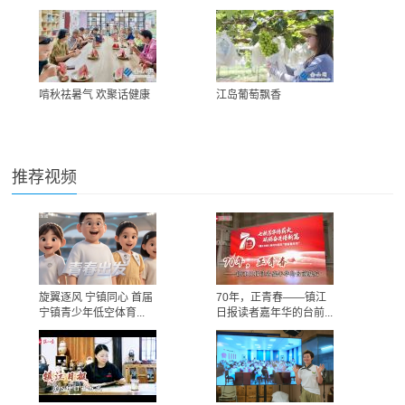
啃秋祛暑气 欢聚话健康
江岛葡萄飘香
推荐视频
旋翼逐风 宁镇同心 首届
70年，正青春——镇江
宁镇青少年低空体育...
日报读者嘉年华的台前...