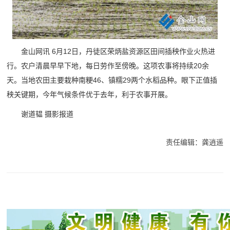
金山网讯 6月12日，丹徒区荣炳盐资源区田间插秧作业火热进
行。农户清晨早早下地，每日劳作至傍晚。这项农事将持续20余
天。当地农田主要栽种南粳46、镇糯29两个水稻品种。眼下正值插
秧关键期，今年气候条件优于去年，利于农事开展。
谢道韫 摄影报道
责任编辑：龚逍遥