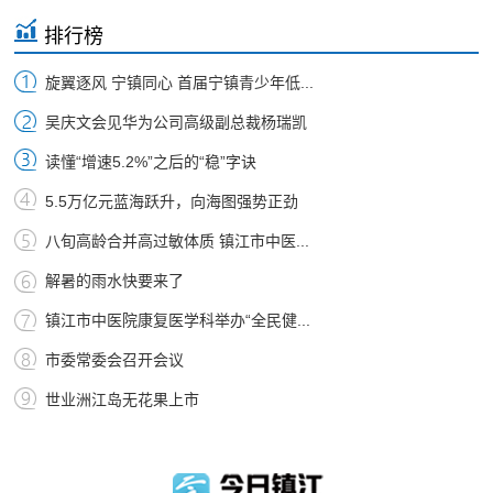
排行榜
旋翼逐风 宁镇同心 首届宁镇青少年低...
吴庆文会见华为公司高级副总裁杨瑞凯
读懂“增速5.2%”之后的“稳”字诀
5.5万亿元蓝海跃升，向海图强势正劲
八旬高龄合并高过敏体质 镇江市中医...
解暑的雨水快要来了
镇江市中医院康复医学科举办“全民健...
市委常委会召开会议
世业洲江岛无花果上市