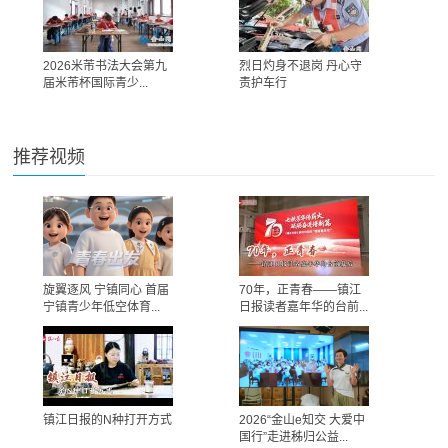
2026米芾书法大会第九
烈日灼身不退岗 丹心守
届米芾杯国际青少...
责护车行
推荐视频
旋翼逐风 宁镇同心 首届
70年，正青春——镇江
宁镇青少年低空体育...
日报读者嘉年华的台前...
镇江日报的N种打开方式
2026“金山e知交 大爱中
国行”走进秭归公益...