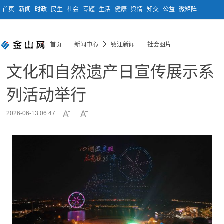
首页
新闻
时政
民生
社会
专题
生活
健康
舆情
知交
公益
微矩阵
首页
新闻中心
镇江新闻
社会图片
文化和自然遗产日宣传展示系
列活动举行
2026-06-13 06:47