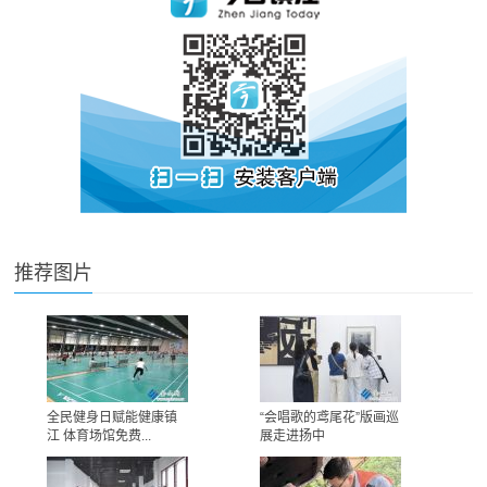
推荐图片
全民健身日赋能健康镇
“会唱歌的鸢尾花”版画巡
江 体育场馆免费...
展走进扬中