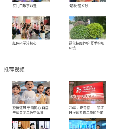
家门口乐享非遗
“啃秋”迎立秋
红色研学淬初心
绿化精细养护 夏季扮靓
环境
推荐视频
旋翼逐风 宁镇同心 首届
70年，正青春——镇江
宁镇青少年低空体育...
日报读者嘉年华的台前...