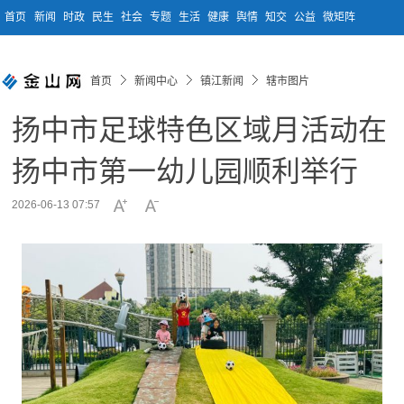
首页
新闻
时政
民生
社会
专题
生活
健康
舆情
知交
公益
微矩阵
首页
新闻中心
镇江新闻
辖市图片
扬中市足球特色区域月活动在
扬中市第一幼儿园顺利举行
2026-06-13 07:57