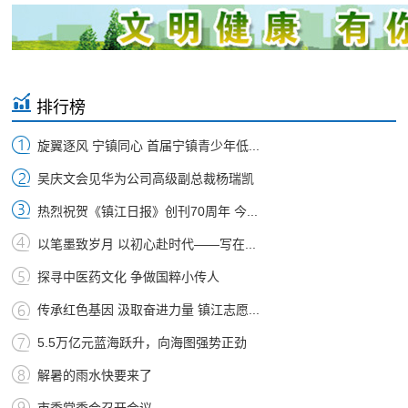
排行榜
旋翼逐风 宁镇同心 首届宁镇青少年低...
吴庆文会见华为公司高级副总裁杨瑞凯
热烈祝贺《镇江日报》创刊70周年 今...
以笔墨致岁月 以初心赴时代——写在...
探寻中医药文化 争做国粹小传人
传承红色基因 汲取奋进力量 镇江志愿...
5.5万亿元蓝海跃升，向海图强势正劲
解暑的雨水快要来了