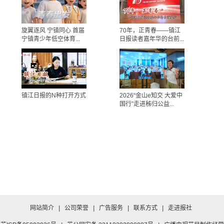
旋翼逐风 宁镇同心 首届
70年，正青春——镇江
宁镇青少年低空体育...
日报读者嘉年华的台前...
镇江日报的N种打开方式
2026“金山e知交 大爱中
国行”走进秭归公益...
网站简介
|
公司荣誉
|
广告服务
|
联系方式
|
走进报社