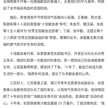
全保障离不开每一位挽袖献血的普通人，正是他们的平凡善举，构筑
起了全市临床用血的坚固防线。
随后，荣誉颁发环节将现场气氛推向小高潮。王春娣、陈文意、
陈歌栋等十人获如意慈善“十佳献血者”称号；朱金芳、魏玉娟、张良
等十五人被评为“优秀无偿献血志愿者”；丁斌、张中勤、沈建云等十
三人荣获“优秀无偿献血组织者”荣誉。薄薄的证书，承载着无数次挽
袖的勇气和守护生命的深情。
十佳献血者代表、如意慈善党支部副书记、开发区分队队长孙秀
云发言，她回忆起第一次献血时的害怕，但一想到自己的血液能挽救
生命、让家庭重燃希望，便坚持了下来。“十年了，献血已经成为我
生活的一部分。”她质朴的话语，道出了众多献血者的心声。
江苏好人、江苏慈善之星、镇江市青年志愿者协会副会长、如意
慈善公益服务团总队长丁斌的发言，让现场气氛再次升温。他深情回
顾了十年前在吾悦广场献血车旁开启“涓涓热血，爱满如意”活动的初
心。十年来，如意慈善累计献血量超 23 万毫升。丁斌动情地说：“我