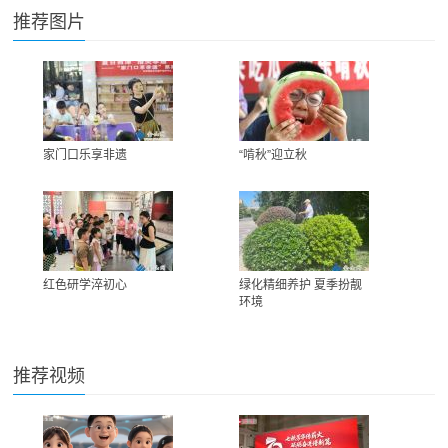
推荐图片
家门口乐享非遗
“啃秋”迎立秋
红色研学淬初心
绿化精细养护 夏季扮靓
环境
推荐视频