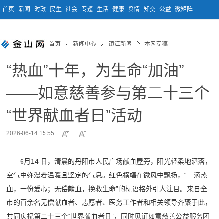
首页
新闻
时政
民生
社会
专题
生活
健康
舆情
知交
公益
微矩阵
首页
新闻中心
镇江新闻
本网专稿
“热血”十年，为生命“加油”
——如意慈善参与第二十三个
“世界献血者日”活动
2026-06-14 15:55
6月14 日，清晨的丹阳市人民广场献血屋旁，阳光轻柔地洒落，
空气中弥漫着温暖且坚定的气息。红色横幅在微风中飘扬，“一滴热
血，一份爱心；无偿献血，挽救生命”的标语格外引人注目。来自全
市的百余名无偿献血者、志愿者、医务工作者和相关领导齐聚于此，
共同庆祝第二十三个“世界献血者日”，同时见证如意慈善公益服务团