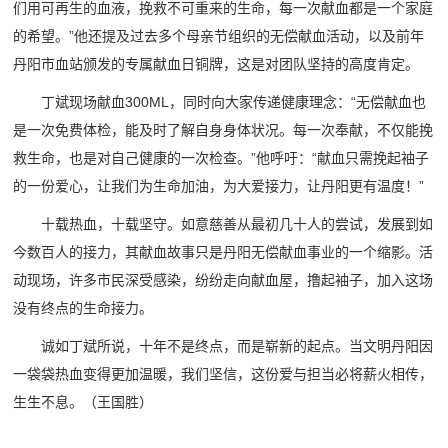
们用可再生的血液，挽救不可重来的生命，每一次献血都是一个家庭
的希望。”他还提及过去多个母亲节组织的无偿献血活动，以及前年
丹阳市血站颁发的专属献血日铜牌，这是对团队坚持的高度肯定。
丁斌现场献血300ML，同时向大家传递健康理念：“无偿献血也
是一次免费体检，能及时了解自身身体状况。每一次奉献，不仅能挽
救生命，也是对自己健康的一次检查。”他呼吁：“献血只需挽起袖子
的一份爱心，让我们为生命加油，为大爱接力，让丹阳更有温度！”
十载热血，十载坚守。如意慈善从最初几十人的尝试，发展到如
今数百人的接力，其献血故事只是丹阳无偿献血事业的一个缩影。活
动现场，许多市民深受感染，纷纷走向献血屋，撸起袖子，加入这场
没有终点的生命接力。
诚如丁斌所说，十年不是终点，而是崭新的起点。当文明丹阳因
一袋袋热血变得更加温暖，我们坚信，这份爱与担当必将薪火相传，
生生不息。（王国胜）