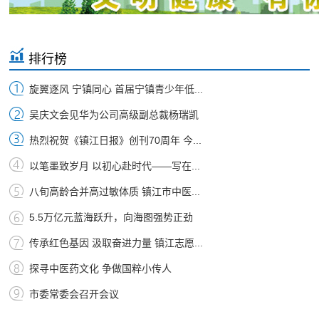
排行榜
旋翼逐风 宁镇同心 首届宁镇青少年低...
吴庆文会见华为公司高级副总裁杨瑞凯
热烈祝贺《镇江日报》创刊70周年 今...
以笔墨致岁月 以初心赴时代——写在...
八旬高龄合并高过敏体质 镇江市中医...
5.5万亿元蓝海跃升，向海图强势正劲
传承红色基因 汲取奋进力量 镇江志愿...
探寻中医药文化 争做国粹小传人
市委常委会召开会议