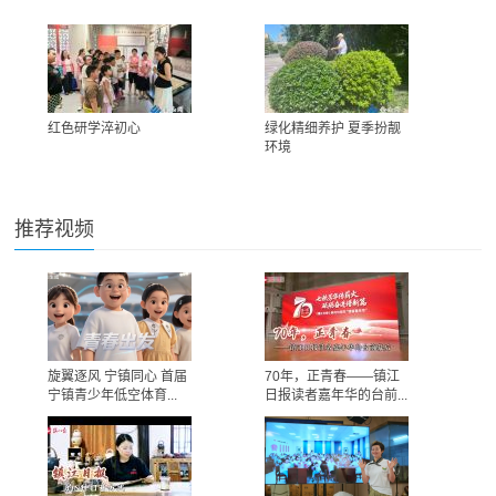
红色研学淬初心
绿化精细养护 夏季扮靓
环境
推荐视频
旋翼逐风 宁镇同心 首届
70年，正青春——镇江
宁镇青少年低空体育...
日报读者嘉年华的台前...