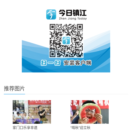
推荐图片
家门口乐享非遗
“啃秋”迎立秋