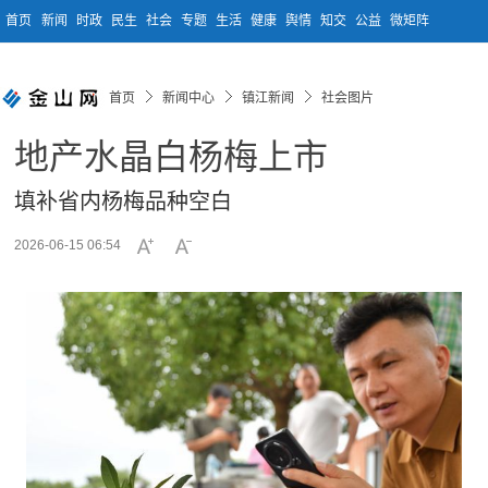
首页
新闻
时政
民生
社会
专题
生活
健康
舆情
知交
公益
微矩阵
首页
新闻中心
镇江新闻
社会图片
地产水晶白杨梅上市
填补省内杨梅品种空白
2026-06-15 06:54