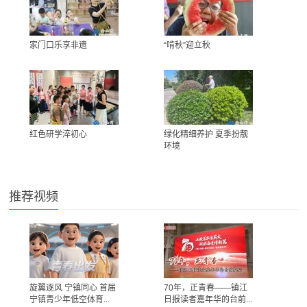
家门口乐享非遗
“啃秋”迎立秋
红色研学淬初心
绿化精细养护 夏季扮靓
环境
推荐视频
旋翼逐风 宁镇同心 首届
70年，正青春——镇江
宁镇青少年低空体育...
日报读者嘉年华的台前...