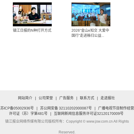
镇江日报的N种打开方式
2026“金山e知交 大爱中
国行”走进秭归公益...
网站简介
|
公司荣誉
|
广告服务
|
联系方式
|
走进报社
苏ICP备05002936号
|
苏公网安备 32110202000087号
|
广播电视节目制作经营
许可证（苏）字第481号
|
互联网新闻信息服务许可证32120170009号
镇江报业网络传媒有限公司
版权所有：Copyright © www.jsw.com.cn All Rights
Reserved.