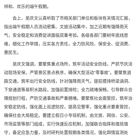
祥和、欢乐的端午假期。
会上，吴庆文认真听取了市相关部门单位和板块有关情况汇报，
指出端午假期人员流动密集、文旅活动集中，加之近期有强降雨天
气，安全稳定和消费促进面临双重考验。各级各部门要树牢底线思
维，细化工作举措，压实各方责任，全力防风险、保安全、促消费、
惠民生。
吴庆文强调，要聚焦重点场所，筑牢活动安全防线，严抓节庆活
动现场安保，严管景区景点秩序，确保大型活动“零事故”。要聚焦道
路交通，筑牢出行安全防线，针对强降雨天气，提前摸排桥梁涵洞、
下穿通道等易积水路段，加强前置排险；全力疏堵保畅，引导群众合
理规划行程，严防交通事故和严重拥堵。要聚焦社会面管控，筑牢治
安稳定防线，强化面上巡逻防控，提高见警率，强化重点要素管控，
确保社会大局稳定。要建立假日小专班机制，由文旅、网信、公安、
市场监管等部门组成，实行快速反应机制，加强联合指挥和值班值
守，备足应急力量，及时研判处置假期各类情况，强化舆情监测处