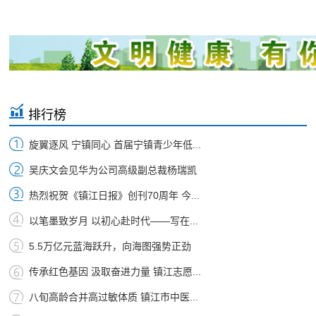
排行榜
旋翼逐风 宁镇同心 首届宁镇青少年低...
吴庆文会见华为公司高级副总裁杨瑞凯
热烈祝贺《镇江日报》创刊70周年 今...
以笔墨致岁月 以初心赴时代——写在...
5.5万亿元蓝海跃升，向海图强势正劲
传承红色基因 汲取奋进力量 镇江志愿...
八旬高龄合并高过敏体质 镇江市中医...