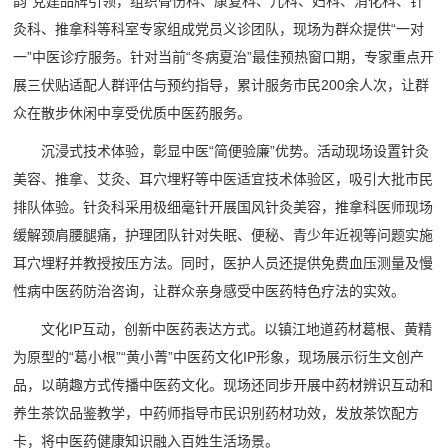
韵”党建品牌引领，组织骨伤科、康复科、儿科、妇科、消化科、针
灸科、推拿科等科室专家组成党员义诊团队，现场为群众提供“一对
一”中医诊疗服务。针对当前“冬病夏治”最佳预热窗口期，专家重点开
展三伏贴适配人群评估与预约指导，累计服务市民200余人次，让群
众在散步休闲中享受优质中医药服务。
沉浸式技术体验，彰显中医“简便验廉”优势。活动现场设置针灸
美容、推拿、艾灸、耳穴埋籽等中医适宜技术体验区，吸引大批市民
排队体验。针灸科采用极细毫针开展国风针灸美容，推拿科医师现场
缓解颈肩腰腿痛，护理团队针对失眠、便秘、青少年近视等问题实施
耳穴埋籽并教授按压方法。同时，医护人员还提供免费血压测量及慢
性病中医药防治咨询，让群众亲身感受中医药特色疗法的实效。
文化IP互动，创新中医药表达方式。以镇江地道药材葛根、黄精
为原型的“葛小根”“黄小菁”中医药文化IP形象，现场展示衍生文创产
品，以萌趣方式传播中医药文化。现场还同步开展中药材辨识互动和
养生茶饮品鉴教学，中药师指导市民识别药材功效，发放茶饮配方
卡，将中医药健康知识融入百姓生活场景。