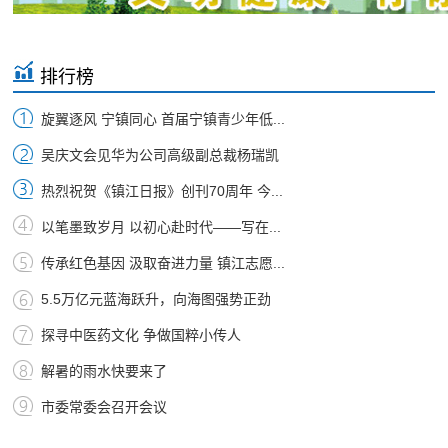
排行榜
旋翼逐风 宁镇同心 首届宁镇青少年低...
吴庆文会见华为公司高级副总裁杨瑞凯
热烈祝贺《镇江日报》创刊70周年 今...
以笔墨致岁月 以初心赴时代——写在...
传承红色基因 汲取奋进力量 镇江志愿...
5.5万亿元蓝海跃升，向海图强势正劲
探寻中医药文化 争做国粹小传人
解暑的雨水快要来了
市委常委会召开会议