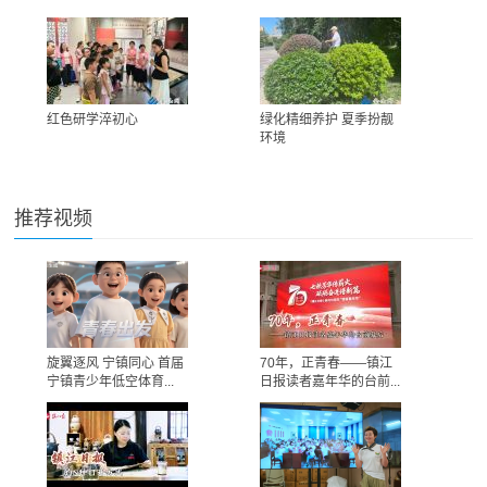
红色研学淬初心
绿化精细养护 夏季扮靓
环境
推荐视频
旋翼逐风 宁镇同心 首届
70年，正青春——镇江
宁镇青少年低空体育...
日报读者嘉年华的台前...