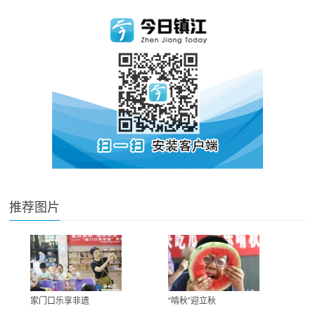
推荐图片
家门口乐享非遗
“啃秋”迎立秋