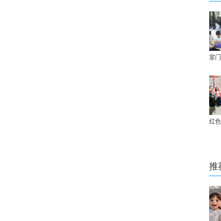
家门
红色
推