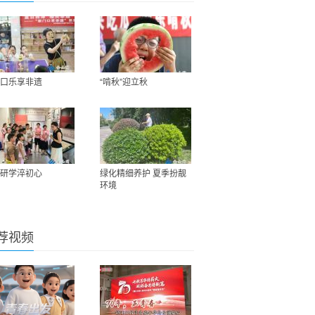
口乐享非遗
“啃秋”迎立秋
研学淬初心
绿化精细养护 夏季扮靓
环境
荐视频