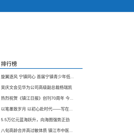
排行榜
旋翼逐风 宁镇同心 首届宁镇青少年低...
吴庆文会见华为公司高级副总裁杨瑞凯
热烈祝贺《镇江日报》创刊70周年 今...
以笔墨致岁月 以初心赴时代——写在...
5.5万亿元蓝海跃升，向海图强势正劲
八旬高龄合并高过敏体质 镇江市中医...