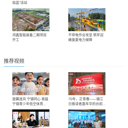
焰蓝”活动
鸿鑫智能装备二期项目
不停电作业攻坚 筑牢迎
开工
峰度夏电力保障
推荐视频
旋翼逐风 宁镇同心 首届
70年，正青春——镇江
宁镇青少年低空体育...
日报读者嘉年华的台前...