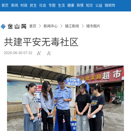
首页
新闻
时政
民生
社会
专题
生活
健康
舆情
知交
公益
微矩阵
首页
新闻中心
镇江新闻
辖市图片
共建平安无毒社区
2026-06-30 07:32