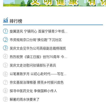
排行榜
旋翼逐风 宁镇同心 首届宁镇青少年低...
市资规局京口分局“换位跑”下沉社区
吴庆文会见华为公司高级副总裁杨瑞凯
热烈祝贺《镇江日报》创刊70周年 今...
吴庆文走访慰问驻镇部队子弟兵
以笔墨致岁月 以初心赴时代——写在...
夯实基层治理根基 擦亮乡村振兴底色
探寻中医药文化 争做国粹小传人
解暑的雨水快要来了