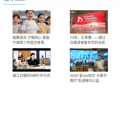
旋翼逐风 宁镇同心 首届
70年，正青春——镇江
宁镇青少年低空体育...
日报读者嘉年华的台前...
镇江日报的N种打开方式
2026“金山e知交 大爱中
国行”走进秭归公益...