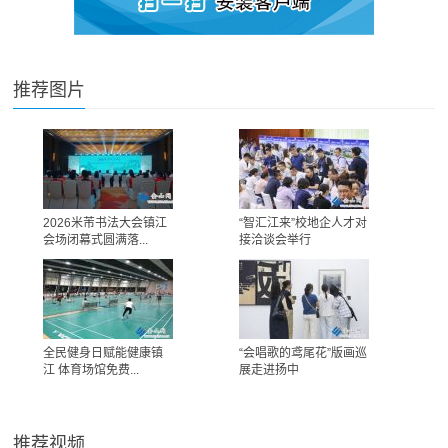
推荐图片
2026米芾书法大会镇江
“智汇江来”校地企人才对
会场闭幕式圆满落...
接洽谈会举行
全民健身日赋能健康镇
“会唱歌的鸢尾花”版画巡
江 体育场馆免费...
展走进扬中
推荐视频