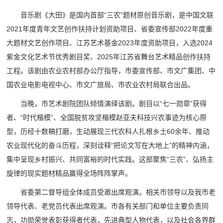
音乐剧《大田》是国内首部“三农”题材原创音乐剧，是中国文联
2021年度青年文艺创作扶持计划资助项目、省委宣传部2022年度重
大题材文艺创作项目、江苏艺术基金2023年度资助项目，入选2024
紫金文化艺术节优秀剧目奖、2025年江苏省舞台艺术精品创作扶持
工程。该剧由农业农村部办公厅指导，市委宣传部、市文广集团、中
国农业电影电视中心、市文广旅局、市农业农村局联合出品。
当晚，市艺术剧院团队倾情演绎该剧。剧目以“七一勋章”获得
者、“时代楷模”、全国脱贫攻坚楷模赵亚夫科技兴农事迹为核心原
型，历经十数稿打磨，生动展现三代农科人扎根乡土60余年、推动
农业现代化的奋斗历程，深刻诠释“把论文写在大地上”的精神内涵，
集中呈现乡村振兴、共同富裕的时代实践。这部聚焦“三农”、弘扬主
旋律的现实题材精品赢得全场阵阵掌声。
省委第二督导组全体成员受邀出席观演。相关市领导以及我市老
领导代表、老党员代表出席观演。市各有关部门和单位主要负责同
志，功勋荣誉表彰获得者代表，先进典型人物代表，以及社会各界群