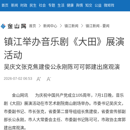
首页
新闻
时政
民生
社会
专题
生活
健康
舆情
知交
公益
微矩阵
首页
新闻中心
镇江新闻
镇江新闻 - 要闻
镇江举办音乐剧《大田》展演
活动
吴庆文张克焦建俊公永刚陈可可郭建出席观演
2026-07-02 06:53
金山网讯 为庆祝中国共产党成立105周年，7月1日晚，音乐
剧《大田》展演活动在市艺术剧院南山剧场举办。市委书记吴庆文，
市委副书记、市长张克，省委第二督导组组长焦建俊，省委宣传部副
部长公永刚，市人大常委会主任、市委副书记陈可可，市政协主席郭
建出席观演。