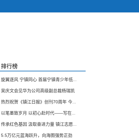
排行榜
旋翼逐风 宁镇同心 首届宁镇青少年低...
吴庆文会见华为公司高级副总裁杨瑞凯
热烈祝贺《镇江日报》创刊70周年 今...
以笔墨致岁月 以初心赴时代——写在...
传承红色基因 汲取奋进力量 镇江志愿...
5.5万亿元蓝海跃升，向海图强势正劲