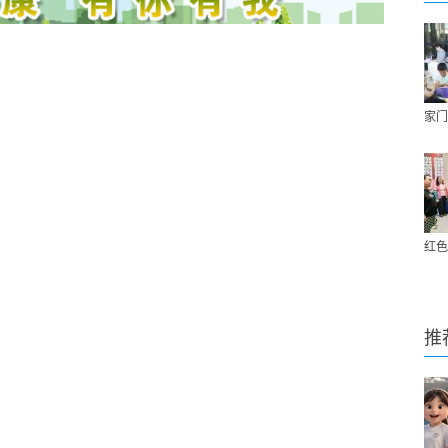
家门
红色
推