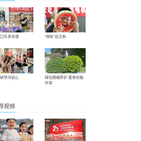
口乐享非遗
“啃秋”迎立秋
研学淬初心
绿化精细养护 夏季扮靓
环境
荐视频