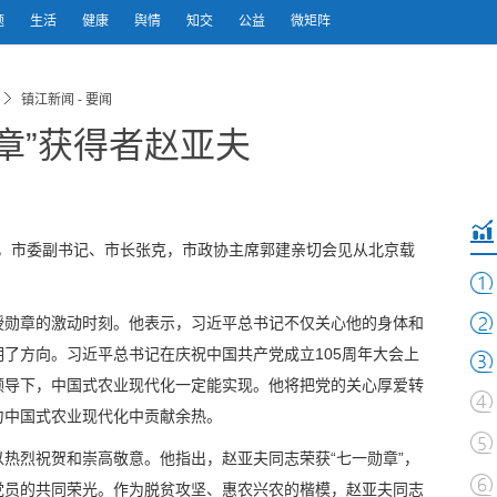
题
生活
健康
舆情
知交
公益
微矩阵
镇江新闻 - 要闻
章”获得者赵亚夫
文，市委副书记、市长张克，市政协主席郭建亲切会见从北京载
授勋章的激动时刻。他表示，习近平总书记不仅关心他的身体和
了方向。习近平总书记在庆祝中国共产党成立105周年大会上
领导下，中国式农业现代化一定能实现。他将把党的关心厚爱转
力中国式农业现代化中贡献余热。
热烈祝贺和崇高敬意。他指出，赵亚夫同志荣获“七一勋章”，
党员的共同荣光。作为脱贫攻坚、惠农兴农的楷模，赵亚夫同志