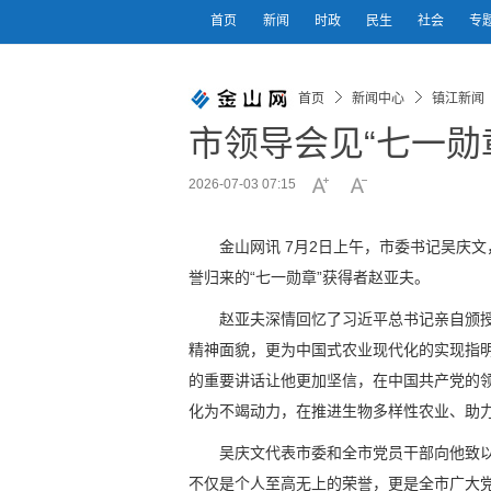
首页
新闻
时政
民生
社会
专
首页
新闻中心
镇江新闻
市领导会见“七一勋
2026-07-03 07:15
金山网讯 7月2日上午，市委书记吴庆
誉归来的“七一勋章”获得者赵亚夫。
赵亚夫深情回忆了习近平总书记亲自颁
精神面貌，更为中国式农业现代化的实现指明
的重要讲话让他更加坚信，在中国共产党的
化为不竭动力，在推进生物多样性农业、助
吴庆文代表市委和全市党员干部向他致以
不仅是个人至高无上的荣誉，更是全市广大