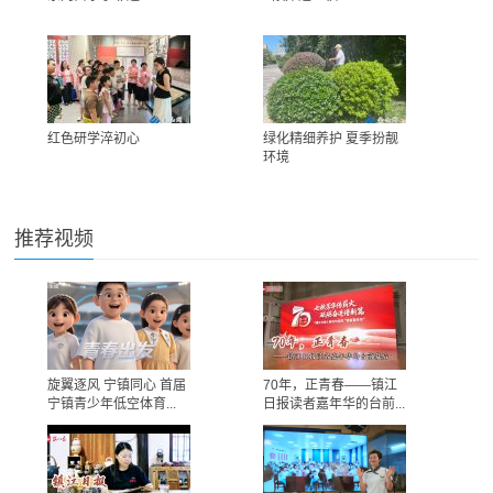
红色研学淬初心
绿化精细养护 夏季扮靓
环境
推荐视频
旋翼逐风 宁镇同心 首届
70年，正青春——镇江
宁镇青少年低空体育...
日报读者嘉年华的台前...