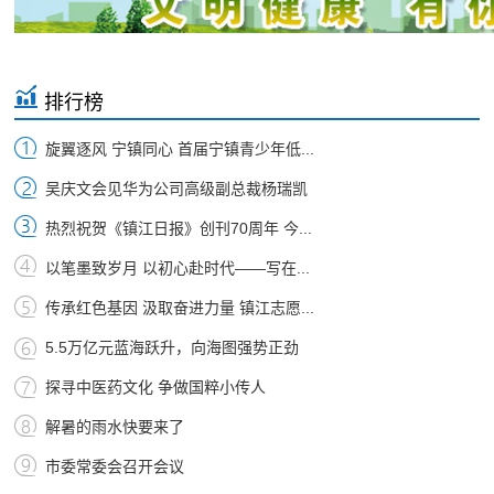
排行榜
旋翼逐风 宁镇同心 首届宁镇青少年低...
吴庆文会见华为公司高级副总裁杨瑞凯
热烈祝贺《镇江日报》创刊70周年 今...
以笔墨致岁月 以初心赴时代——写在...
传承红色基因 汲取奋进力量 镇江志愿...
5.5万亿元蓝海跃升，向海图强势正劲
探寻中医药文化 争做国粹小传人
解暑的雨水快要来了
市委常委会召开会议