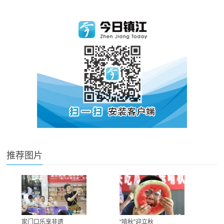
推荐图片
家门口乐享非遗
“啃秋”迎立秋