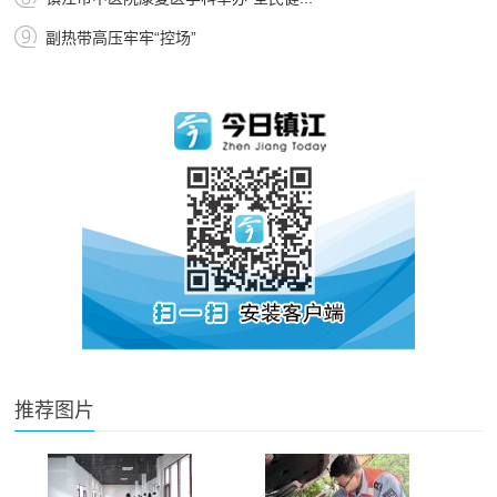
副热带高压牢牢“控场”
推荐图片