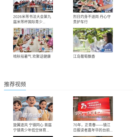
2026米芾书法大会第九
烈日灼身不退岗 丹心守
届米芾杯国际青少...
责护车行
啃秋祛暑气 欢聚话健康
江岛葡萄飘香
推荐视频
旋翼逐风 宁镇同心 首届
70年，正青春——镇江
宁镇青少年低空体育...
日报读者嘉年华的台前...