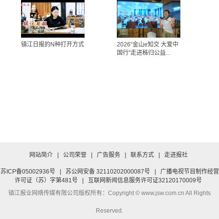
镇江日报的N种打开方式
2026“金山e知交 大爱中
国行”走进秭归公益...
网站简介
|
公司荣誉
|
广告服务
|
联系方式
|
走进报社
苏ICP备05002936号
|
苏公网安备 32110202000087号
|
广播电视节目制作经营
许可证（苏）字第481号
|
互联网新闻信息服务许可证32120170009号
镇江报业网络传媒有限公司
版权所有：Copyright © www.jsw.com.cn All Rights
Reserved.