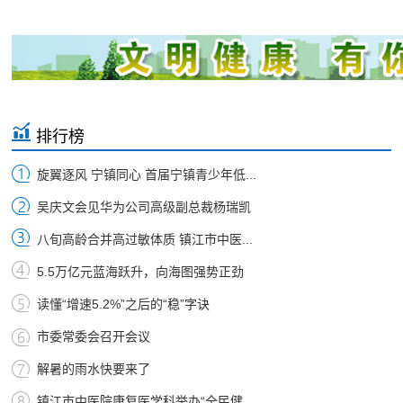
排行榜
旋翼逐风 宁镇同心 首届宁镇青少年低...
吴庆文会见华为公司高级副总裁杨瑞凯
八旬高龄合并高过敏体质 镇江市中医...
5.5万亿元蓝海跃升，向海图强势正劲
读懂“增速5.2%”之后的“稳”字诀
市委常委会召开会议
解暑的雨水快要来了
镇江市中医院康复医学科举办“全民健...