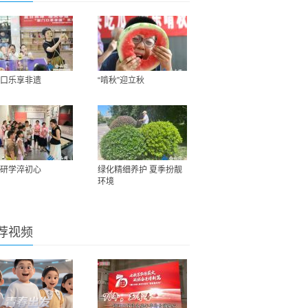
口乐享非遗
“啃秋”迎立秋
研学淬初心
绿化精细养护 夏季扮靓
环境
荐视频