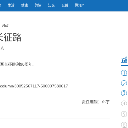
题
生活
健康
舆情
知交
公益
微矩阵
 时政
长征路
军长征胜利90周年。
column/30052567117-500007580617
责任编辑：邓宇