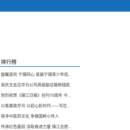
排行榜
旋翼逐风 宁镇同心 首届宁镇青少年低...
吴庆文会见华为公司高级副总裁杨瑞凯
热烈祝贺《镇江日报》创刊70周年 今...
以笔墨致岁月 以初心赴时代——写在...
探寻中医药文化 争做国粹小传人
传承红色基因 汲取奋进力量 镇江志愿...