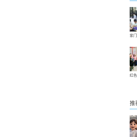
家门
红色
推