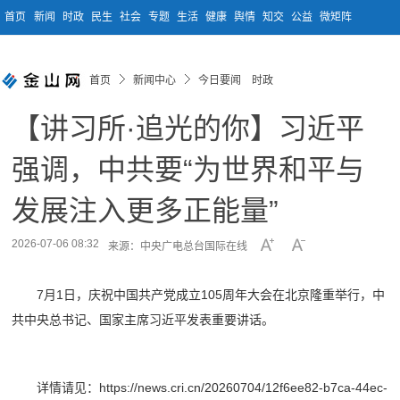
首页
新闻
时政
民生
社会
专题
生活
健康
舆情
知交
公益
微矩阵
首页
新闻中心
今日要闻 时政
【讲习所·追光的你】习近平
强调，中共要“为世界和平与
发展注入更多正能量”
2026-07-06 08:32
来源：中央广电总台国际在线
7月1日，庆祝中国共产党成立105周年大会在北京隆重举行，中
共中央总书记、国家主席习近平发表重要讲话。
详情请见：https://news.cri.cn/20260704/12f6ee82-b7ca-44ec-