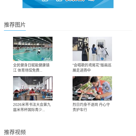
推荐图片
全民健身日赋能健康镇
“会唱歌的鸢尾花”版画巡
江 体育场馆免费...
展走进扬中
2026米芾书法大会第九
烈日灼身不退岗 丹心守
届米芾杯国际青少...
责护车行
推荐视频