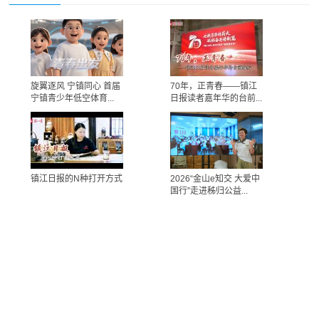
旋翼逐风 宁镇同心 首届
70年，正青春——镇江
宁镇青少年低空体育...
日报读者嘉年华的台前...
镇江日报的N种打开方式
2026“金山e知交 大爱中
国行”走进秭归公益...