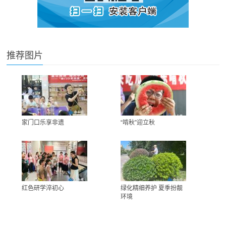
推荐图片
家门口乐享非遗
“啃秋”迎立秋
红色研学淬初心
绿化精细养护 夏季扮靓
环境