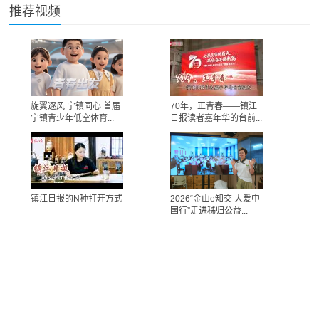
推荐视频
旋翼逐风 宁镇同心 首届
70年，正青春——镇江
宁镇青少年低空体育...
日报读者嘉年华的台前...
镇江日报的N种打开方式
2026“金山e知交 大爱中
国行”走进秭归公益...