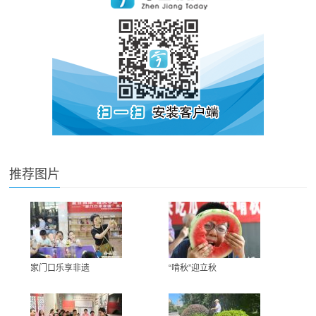
推荐图片
家门口乐享非遗
“啃秋”迎立秋