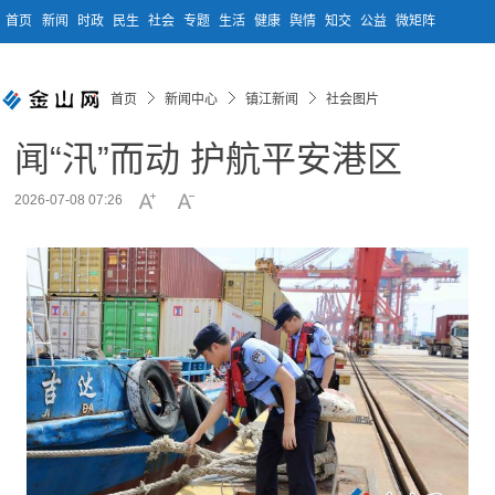
首页
新闻
时政
民生
社会
专题
生活
健康
舆情
知交
公益
微矩阵
首页
新闻中心
镇江新闻
社会图片
闻“汛”而动 护航平安港区
2026-07-08 07:26