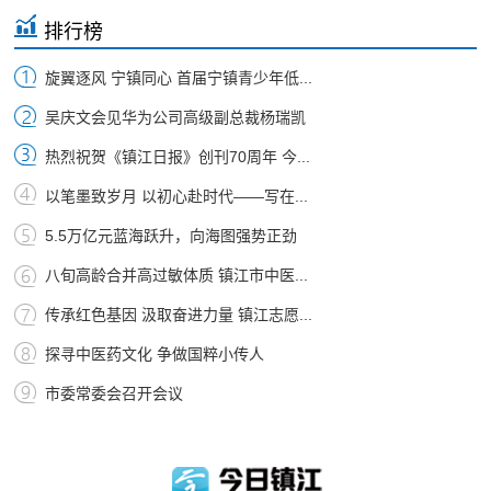
排行榜
旋翼逐风 宁镇同心 首届宁镇青少年低...
吴庆文会见华为公司高级副总裁杨瑞凯
热烈祝贺《镇江日报》创刊70周年 今...
以笔墨致岁月 以初心赴时代——写在...
5.5万亿元蓝海跃升，向海图强势正劲
八旬高龄合并高过敏体质 镇江市中医...
传承红色基因 汲取奋进力量 镇江志愿...
探寻中医药文化 争做国粹小传人
市委常委会召开会议