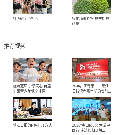
红色研学淬初心
绿化精细养护 夏季扮靓
环境
推荐视频
旋翼逐风 宁镇同心 首届
70年，正青春——镇江
宁镇青少年低空体育...
日报读者嘉年华的台前...
镇江日报的N种打开方式
2026“金山e知交 大爱中
国行”走进秭归公益...