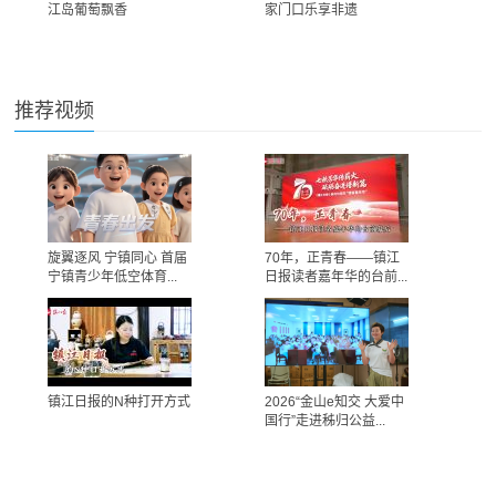
江岛葡萄飘香
家门口乐享非遗
推荐视频
旋翼逐风 宁镇同心 首届
70年，正青春——镇江
宁镇青少年低空体育...
日报读者嘉年华的台前...
镇江日报的N种打开方式
2026“金山e知交 大爱中
国行”走进秭归公益...