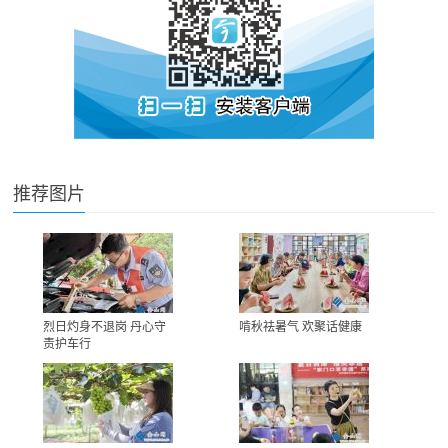
推荐图片
烈日灼身不退岗 丹心守
啃秋祛暑气 欢聚话健康
责护车行