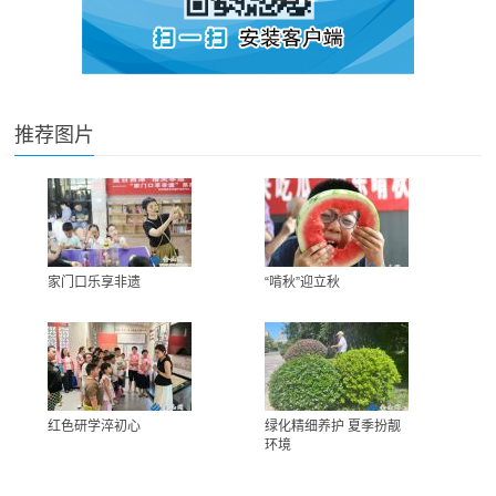
推荐图片
家门口乐享非遗
“啃秋”迎立秋
红色研学淬初心
绿化精细养护 夏季扮靓
环境