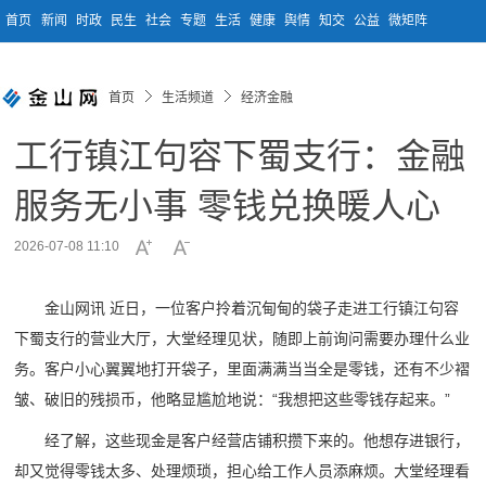
首页
新闻
时政
民生
社会
专题
生活
健康
舆情
知交
公益
微矩阵
首页
生活频道
经济金融
工行镇江句容下蜀支行：金融
服务无小事 零钱兑换暖人心
2026-07-08 11:10
金山网讯 近日，一位客户拎着沉甸甸的袋子走进工行镇江句容
下蜀支行的营业大厅，大堂经理见状，随即上前询问需要办理什么业
务。客户小心翼翼地打开袋子，里面满满当当全是零钱，还有不少褶
皱、破旧的残损币，他略显尴尬地说：“我想把这些零钱存起来。”
经了解，这些现金是客户经营店铺积攒下来的。他想存进银行，
却又觉得零钱太多、处理烦琐，担心给工作人员添麻烦。大堂经理看