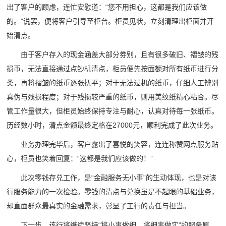
出了客户的顾虑，连忙安慰道：“您不用担心，这都是我们应该做
的。”说罢，便将客户引导至柜台。柜员见状，立刻清理出柜面并开
始清点。
由于客户存入的现金涵盖大部分券别，且有很多破旧、褶皱的残
损币，无法直接通过点钞机清点，柜员便先按面额对所有纸币进行分
类，再将褶皱的纸币逐张抚平；对于无法过机的纸币，仔细人工辨别
真伪与残损程度；对于残损较严重的纸币，则用美纹纸精心粘合。尽
管工作量很大，但柜员始终保持专注与耐心，认真对待每一张纸币。
历经数小时，清点金额最终定格在27000元，顺利完成了此次业务。
业务办理完毕后，客户露出了喜悦的笑容，连连称赞网点服务贴
心，柜员也笑着回复：“这都是我们应该做的！”
此次零钱存兑工作，是“金融服务无小事”的生动体现，也是对该
行服务能力的一次检验。零钱的清点与兑换虽是不起眼的基础业务，
却直面群众最真实的金融需求，彰显了工行的责任与担当。
下一步，该行将继续坚持“将小事做细、将细事做实”的服务原