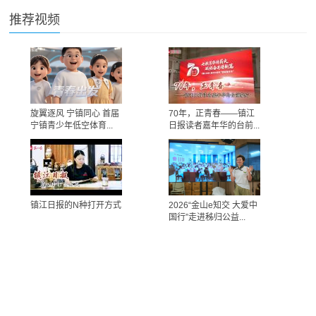
推荐视频
旋翼逐风 宁镇同心 首届
70年，正青春——镇江
宁镇青少年低空体育...
日报读者嘉年华的台前...
镇江日报的N种打开方式
2026“金山e知交 大爱中
国行”走进秭归公益...