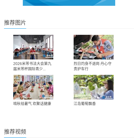
推荐图片
2026米芾书法大会第九
烈日灼身不退岗 丹心守
届米芾杯国际青少...
责护车行
啃秋祛暑气 欢聚话健康
江岛葡萄飘香
推荐视频