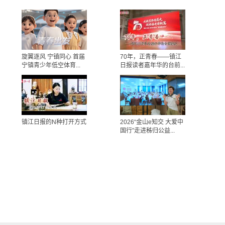
旋翼逐风 宁镇同心 首届
70年，正青春——镇江
宁镇青少年低空体育...
日报读者嘉年华的台前...
镇江日报的N种打开方式
2026“金山e知交 大爱中
国行”走进秭归公益...