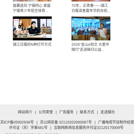
旋翼逐风 宁镇同心 首届
70年，正青春——镇江
宁镇青少年低空体育...
日报读者嘉年华的台前...
镇江日报的N种打开方式
2026“金山e知交 大爱中
国行”走进秭归公益...
网站简介
|
公司荣誉
|
广告服务
|
联系方式
|
走进报社
苏ICP备05002936号
|
苏公网安备 32110202000087号
|
广播电视节目制作经营
许可证（苏）字第481号
|
互联网新闻信息服务许可证32120170009号