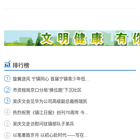
排行榜
旋翼逐风 宁镇同心 首届宁镇青少年低...
市资规局京口分局“换位跑”下沉社区
吴庆文会见华为公司高级副总裁杨瑞凯
热烈祝贺《镇江日报》创刊70周年 今...
吴庆文走访慰问驻镇部队子弟兵
以笔墨致岁月 以初心赴时代——写在...