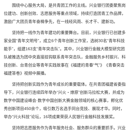
围绕中心服务大局，是共青团工作的主线。兴业银行团委聚焦岗
位建功、创新创效、志愿服务等重点领域，持续打造团青工作品牌，
激励广大团员青年奋楫争先，在一线经风雨、长才干、建新功。
坚持把一线作为青年建功的重要舞台。目前，兴业银行已创建多
家全国“青年文明号”，成立6个青年创新工作室，选树30名“青年科技
能手”，组建163支“青年突击队”。其中，兴业银行金融大模型研究团
队被推选为团中央直接挂钩联系青年突击队，金融服务乡村振兴、科
技创新、台青创业等青年实践故事在《福建的青春“气”》《青春突击
福建答卷》视频中展播。
坚持把创新实践作为青年成长的重要载体。在共青团福建省委指
导下，兴业银行连续四年举办“兴火・燎原”创新马拉松大赛，并成为
数字中国建设峰会·数字中国创新大赛金融领域的核心赛事，孵化优
秀创新项目450余个，吸引数万名选手同台竞技、展现才华。同时，
举办“兴火科技”论坛，16项成果荣获人民银行金融科技发展奖。
坚持把志愿服务作为青年服务社会、服务群众的重要抓手。兴业