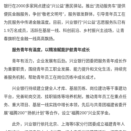
银行在2000多家网点建设“兴公益”惠民驿站，推出“流动服务车”提供
便民金融服务，争创“敬老文明号”，服务银发群体，引导青年员工在
为民服务中传递金融温度。目前，兴业银行“兴公益”志愿服务队已有
1.9万名成员，活跃在基层一线、科创前沿、乡村振兴主战场，让青
春旗帜在金融一线高高飘扬。
服务青年有温度，以精准赋能护航青年成长
青年有活力，企业发展有后劲。兴业银行团委把服务青年成长作
为重要职责，围绕青年员工职业发展、能力提升和文化生活，持续完
善服务机制，帮助青年员工在岗位历练中成长成才。
兴业银行持续建立健全人才库、基层历练、岗位建功等干事建功
平台，完善轮岗交流、挂职锻炼等培养机制，推动青年员工在重点任
务、重大项目、基层一线实践中增长本领，先后与共青团福建省委开
展“福腾200”“扬帆计划”等合作，设立“福腾200”兴业奖学金。
此外，兴业银行依托北京、上海等5家分行团委成立福建青年人