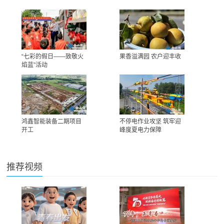
“七彩的假日——致敬火
果香溢满园 农户迎丰收
焰蓝”活动
鸿鑫智能装备二期项目
不停电作业攻坚 筑牢迎
开工
峰度夏电力保障
推荐视频