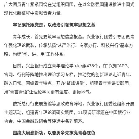
广大团员青年紧紧围绕在党组织周围，在以金融强国建设推进中国式
现代化新征程中贡献青春力量。
牢记嘱托跟党走，以政治引领筑牢思想之基
青年成长，首先要筑牢理想信念根基。兴业银行团委引导团员青
年强化理论武装，传承弘扬“从严治行、专家办行、科技兴行”基本方
略，构建“学、讲、用”工作体系。
目前，兴业银行成立青年理论学习小组478个，在“兴知”APP、
官网、行刊等阵地推出理论学习专栏，推动党的创新理论走近青年、
融入日常。围绕青年特点，开办“鳌峰讲堂”，组建青年宣讲实践团，
用“青言青语”让理论学习更有温度、更接地气。
依托总行行史展览馆等思政教育阵地，兴业银行团委还组织开展
主题活动，组建青年理论调研实践团，11项调研课题在中国银行业
协会、中国金融政研会等评选中名列前茅。
围绕大局建新功，以奋勇争先擦亮青春底色