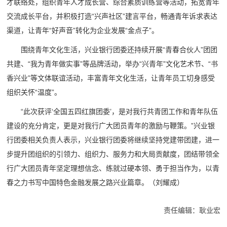
才联络处，组织青年人才成长营、综合素质训练营等活动，拓宽青年
交流成长平台，并积极打造“兴声社区”建言平台，畅通青年诉求表达
渠道，让青年“好声音”转化为企业发展“金点子”。
围绕青年文化生活，兴业银行团委还持续开展“青春合伙人”团团
共建、“我为青年做实事”等品牌活动，举办“兴青年”文化艺术节、“书
香兴业”等文体联谊活动，丰富青年文化生活，让青年员工切身感受
组织关怀“温度”。
“此次获评‘全国五四红旗团委’，是对我行共青团工作和青年队伍
建设的充分肯定，更是对我行广大团员青年的激励与鞭策。”兴业银
行团委相关负责人表示，兴业银行团委将继续坚持党建带团建，进一
步提升团组织的引领力、组织力、服务力和大局贡献度，团结带领全
行广大团员青年坚定理想信念、练就过硬本领、勇于担当作为，以青
春之力书写中国特色金融发展之路兴业篇章。（刘耀成）
责任编辑：耿业宏