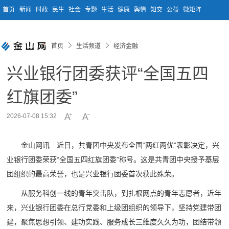
首页
新闻
时政
民生
社会
专题
生活
健康
舆情
知交
公益
微矩阵
首页
生活频道
经济金融
兴业银行团委获评“全国五四
红旗团委”
2026-07-08 15:32
金山网讯 近日，共青团中央发布全国“两红两优”表彰决定，兴
业银行团委荣获“全国五四红旗团委”称号。这是共青团中央授予基层
团组织的最高荣誉，也是兴业银行团委首次获此殊荣。
从服务科创一线的青年突击队，到扎根网点的青年志愿者，近年
来，兴业银行团委在总行党委和上级团组织的领导下，坚持党建带团
建，聚焦思想引领、建功实践、服务成长三维度久久为功，团结带领