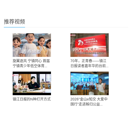
推荐视频
旋翼逐风 宁镇同心 首届
70年，正青春——镇江
宁镇青少年低空体育...
日报读者嘉年华的台前...
镇江日报的N种打开方式
2026“金山e知交 大爱中
国行”走进秭归公益...