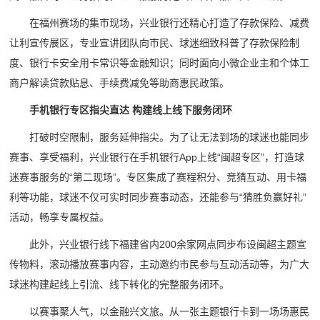
在福州赛场的集市现场，兴业银行还精心打造了存款保险、减费
让利宣传展区，专业宣讲团队向市民、球迷细致科普了存款保险制
度、银行卡安全用卡常识等金融知识；同时面向小微企业主和个体工
商户解读贷款贴息、手续费减免等助商惠民政策。
手机银行专区指尖直达 构建线上线下服务闭环
打破时空限制，服务延伸指尖。为了让无法到场的球迷也能同步
赛事、享受福利，兴业银行在手机银行App上线“闽超专区”，打造球
迷赛事服务的“第二现场”。专区集成了赛程积分、竞猜互动、用卡福
利等功能，球迷不仅可实时同步赛事动态，还能参与“猜胜负赢好礼”
活动，畅享专属权益。
此外，兴业银行线下福建省内200余家网点同步布设闽超主题宣
传物料，滚动播放赛事内容，主动邀约市民参与互动活动等，为广大
球迷构建起线上引流、线下转化的完整服务闭环。
以赛事聚人气，以金融兴文旅。从一张主题银行卡到一场场惠民