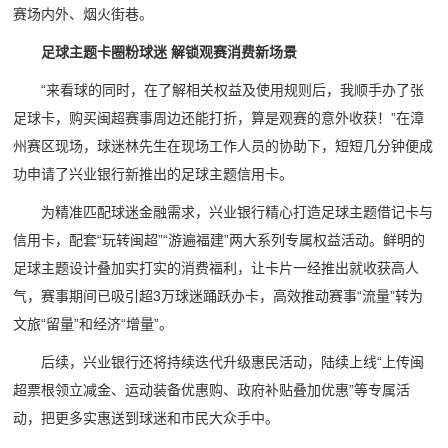
赛场内外、烟火街巷。
足球主题卡圈粉球迷 解锁观赛消费新场景
“来看球的同时，在了解相关权益及使用规则后，我顺手办了张
足球卡，购买闽超赛事周边还能打折，算是观赛的意外收获！”在漳
州赛区现场，球迷林先生在现场工作人员的协助下，短短几分钟便成
功申请了兴业银行新推出的足球主题信用卡。
为精准匹配球迷金融需求，兴业银行精心打造足球主题借记卡与
信用卡，配套“玩转闽超”“游遍福建”两大系列专属权益活动。鲜明的
足球主题设计叠加实打实的消费福利，让卡片一经推出就收获高人
气，赛事期间已吸引超3万球迷踊跃办卡，高效推动赛事“流量”转为
文旅“留量”和经济“增量”。
后续，兴业银行还将持续迭代升级惠民活动，陆续上线“上传闽
超票根领立减金、运动装备优惠购、政府补贴叠加优惠”等专属活
动，把更多实惠送到球迷和市民大众手中。