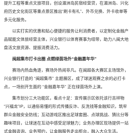
提升工程等重点文旅项目，创设湄洲岛民宿经营贷，在湄洲岛、兴化
府历史文化街区等重点景区推出“刷卡有礼”、外币兑换、外卡收单等
多元化服务。
以实打实的优惠和贴心便捷的服务让利消费者，以定制化金融产
品赋能文体旅经营主体，兴业银行以体育赛事为纽带，助力八闽大地
盘活文旅资源、提振消费活力。
闽超集市打卡出圈 点燃绿茵场外“金融嘉年华”
赛场内热血角逐，赛场外热闹非凡。在闽超各大赛区主场馆外，
兴业银行打造的 “闽超集市” 主题展区，成了球迷观赛之余的必打卡
点，一场别开生面的 “金融嘉年华” 正在绿茵场外上演。
集市划分三大功能区，看点十足：宣传展示区依托该行吉祥物
“兴福龙”IP，以通俗易懂的形式传播反诈、反洗钱等金融知识，筑牢
群众金融安全防线；互动游戏区推出足球套圈、点球挑战、猜比分等
趣味项目，让球迷在互动中感受足球魅力；业务办理区现场提供一站
式金融咨询、业务预约，让金融服务走出柜台，融入大众生活。