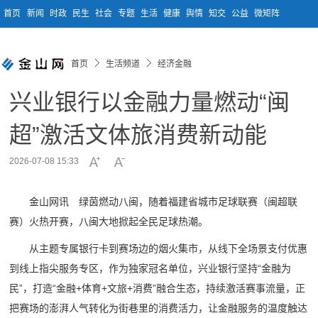
首页
新闻
时政
民生
社会
专题
生活
健康
舆情
知交
公益
微矩阵
首页
生活频道
经济金融
兴业银行以金融力量燃动“闽
超”激活文体旅消费新动能
2026-07-08 15:33
金山网讯 绿茵燃动八闽，随着福建省城市足球联赛（闽超联
赛）火热开赛，八闽大地掀起全民足球热潮。
从主题专属银行卡到赛场边的烟火集市，从线下全场景支付优惠
到线上指尖服务专区，作为独家冠名单位，兴业银行坚持“金融为
民”，打造“金融+体育+文旅+消费”融合生态，持续激活赛事流量，正
把赛场的澎湃人气转化为街巷里的消费活力，让金融服务的温度触达