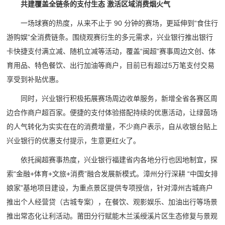
共建覆盖全链条的支付生态 激活区域消费烟火气
一场球赛的热度，从来不止于 90 分钟的赛场，更延伸到“食住行
游购娱”全消费链条。围绕观赛衍生的多元需求，兴业银行推出银行
卡快捷支付满立减、随机立减等活动，覆盖“闽超”赛事周边文创、体
育用品、特色餐饮、出行加油等商户，目前已有超过5万笔支付交易
享受到补贴优惠。
同时，兴业银行积极拓展赛场周边收单服务，新增全省各赛区周
边合作商户超百家。便捷的支付体验搭配持续的优惠活动，让绿茵场
的人气转化为实实在在的消费增量，不少商户表示，自从收银台贴上
兴业银行的优惠支付提示，生意更红火了。
依托闽超赛事热度，兴业银行福建省内各地分行也因地制宜，探
索“金融+体育+文旅+消费”融合发展新模式。漳州分行深耕 “中国女排
娘家”基地项目建设，为重点景区提供专项授信，针对漳州古城商户
推出个人经营贷（古城专案），在餐饮、观影娱乐、加油出行等场景
推出常态化让利活动。莆田分行赋能木兰溪绶溪片区生态修复与景观