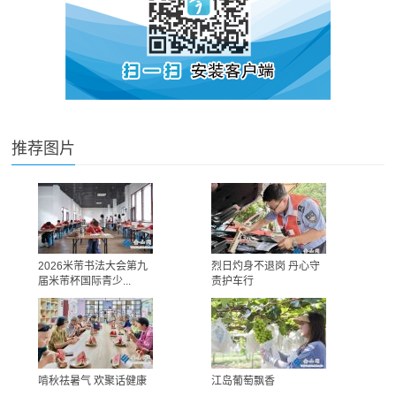
推荐图片
2026米芾书法大会第九
烈日灼身不退岗 丹心守
届米芾杯国际青少...
责护车行
啃秋祛暑气 欢聚话健康
江岛葡萄飘香