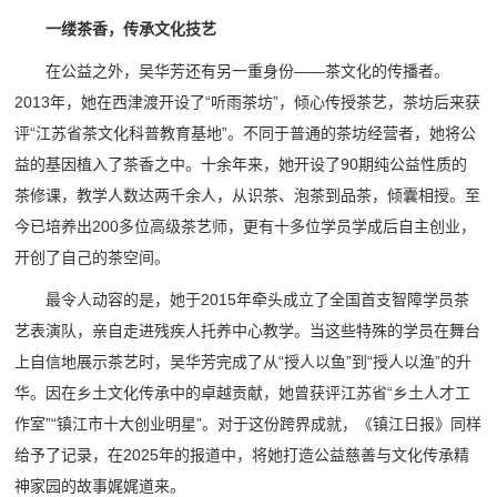
一缕茶香，传承文化技艺
在公益之外，吴华芳还有另一重身份——茶文化的传播者。
2013年，她在西津渡开设了“听雨茶坊”，倾心传授茶艺，茶坊后来获
评“江苏省茶文化科普教育基地”。不同于普通的茶坊经营者，她将公
益的基因植入了茶香之中。十余年来，她开设了90期纯公益性质的
茶修课，教学人数达两千余人，从识茶、泡茶到品茶，倾囊相授。至
今已培养出200多位高级茶艺师，更有十多位学员学成后自主创业，
开创了自己的茶空间。
最令人动容的是，她于2015年牵头成立了全国首支智障学员茶
艺表演队，亲自走进残疾人托养中心教学。当这些特殊的学员在舞台
上自信地展示茶艺时，吴华芳完成了从“授人以鱼”到“授人以渔”的升
华。因在乡土文化传承中的卓越贡献，她曾获评江苏省“乡土人才工
作室”“镇江市十大创业明星”。对于这份跨界成就，《镇江日报》同样
给予了记录，在2025年的报道中，将她打造公益慈善与文化传承精
神家园的故事娓娓道来。