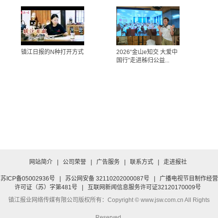
镇江日报的N种打开方式
2026“金山e知交 大爱中
国行”走进秭归公益...
网站简介
|
公司荣誉
|
广告服务
|
联系方式
|
走进报社
苏ICP备05002936号
|
苏公网安备 32110202000087号
|
广播电视节目制作经营
许可证（苏）字第481号
|
互联网新闻信息服务许可证32120170009号
镇江报业网络传媒有限公司
版权所有：Copyright © www.jsw.com.cn All Rights
Reserved.