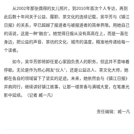
从2002年那张偶得的女儿照片，到2010年首次个人专访，再到
此后数十年间关于公益、履职、茶文化的连续记载，吴华芳与《镇江
日报》的关系，早已超越了报道者与被报道者的简单界限。用她自己
的话说，这是一种“融合”。她觉得日报从没有高高在上，而是一直在
身边，把公益的声音、茶坊的文化、城市的温度，精准地传递给每一
个读者。
如今，吴华芳即将卸任爱心家园负责人的职务，但这并不意味着
停歇。无论是作为热心网友“仪人”，还是公益达人、茶文化大师，她
都在各自的领域留下了坚实的足迹。未来，她依然会与《镇江日报》
并肩同行，继续讲好镇江故事，让那一缕茶香与满城大爱，在笔墨光
影中延续。（记者 臧一凡）
责任编辑：臧一凡