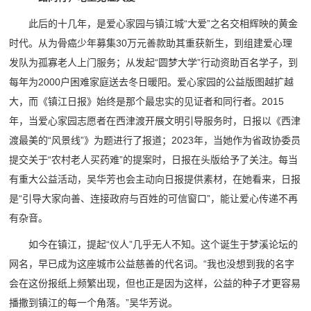
此后的十几年，是爱心家园与镇江城“大爱”之名交相辉映的黄金
时代。从为骨癌少年募集30万元善款助其重获新生，到组建爱心理
发队为孤寡老人上门服务；从发起“圆梦大学”行动资助百名学子，到
每年为2000户困难家庭送去冬日暖阳。爱心家园的公益版图越扩越
大，而《镇江日报》始终是那个最忠实的见证者和同行者。2015
年，当爱心家园志愿者在西津渡开展文明引导服务时，日报以《西津
渡最美的“风景线”》为题进行了报道；2023年，当她作为省政协委员
提交关于“农村老人买药难”的提案时，日报在头版给予了关注。每当
有重大公益活动，吴华芳也会主动向日报提供素材，在她看来，日报
是“引导大家向善、连接政府与百姓的可信窗口”，能让爱心传递不再
有杂音。
如今在镇江，提起“仪人”几乎无人不知。这个诞生于梦溪论坛的
网名，早已成为这座城市公益慈善的代名词。“我也没想到我的名字
会在这份报纸上频繁出现，但也正是因为这样，公益的种子才更容易
播撒到镇江的每一个角落。”吴华芳说。