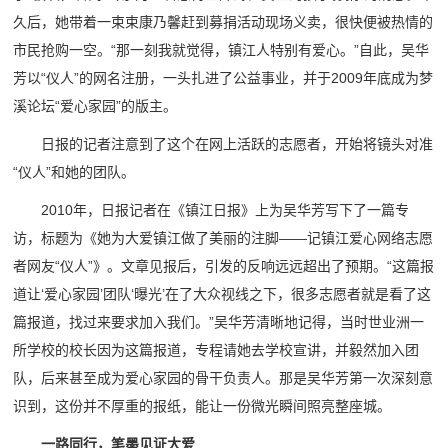
久后，她带着一束束康乃馨赶到募捐活动现场义卖，很快便被热情的
市民抢购一空。“那一刻我就觉得，镇江人特别有爱心。”自此，吴华
芳以“仪人”的网名注册，一头扎进了公益事业，并于2009年底成为梦
溪论坛“爱心家园”的版主。
日报的记者注意到了这个在网上活跃的志愿者，开始将镜头对准
“仪人”和她的团队。
2010年，日报记者在《镇江日报》上为吴华芳写下了一篇专
访，标题为《她为大爱镇江做了美丽的注脚——记镇江爱心网络志愿
者网友“仪人”》。文章见报后，引发的反响远远超出了预期。“这篇报
道让‘爱心家园’团队‘曝光’在了大众视线之下，很多志愿者就是看了这
篇报道，找过来要求加入我们。”吴华芳清晰地记得，当时世业洲一
所学校的校长因为这篇报道，专程请她去学校宣讲，并毅然加入团
队，后来甚至成为爱心家园的骨干负责人。那是吴华芳第一次深刻意
识到，这份并不厚重的报纸，能让一份微光瞬间照亮整座城。
一路同行，笔墨见证大爱