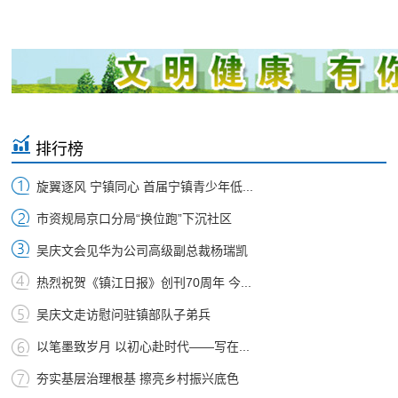
排行榜
旋翼逐风 宁镇同心 首届宁镇青少年低...
市资规局京口分局“换位跑”下沉社区
吴庆文会见华为公司高级副总裁杨瑞凯
热烈祝贺《镇江日报》创刊70周年 今...
吴庆文走访慰问驻镇部队子弟兵
以笔墨致岁月 以初心赴时代——写在...
夯实基层治理根基 擦亮乡村振兴底色