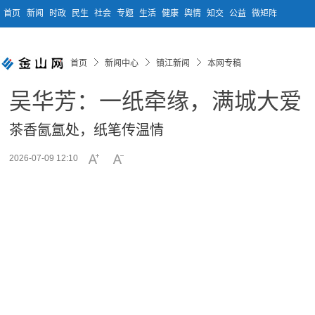
首页
新闻
时政
民生
社会
专题
生活
健康
舆情
知交
公益
微矩阵
首页
新闻中心
镇江新闻
本网专稿
吴华芳：一纸牵缘，满城大爱
茶香氤氲处，纸笔传温情
2026-07-09 12:10