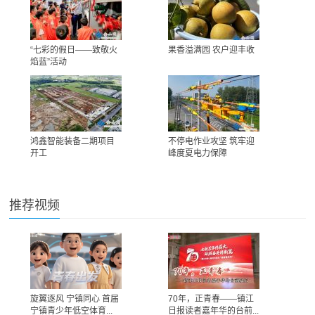
“七彩的假日——致敬火
果香溢满园 农户迎丰收
焰蓝”活动
鸿鑫智能装备二期项目
不停电作业攻坚 筑牢迎
开工
峰度夏电力保障
推荐视频
旋翼逐风 宁镇同心 首届
70年，正青春——镇江
宁镇青少年低空体育...
日报读者嘉年华的台前...