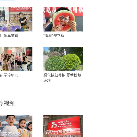
口乐享非遗
“啃秋”迎立秋
研学淬初心
绿化精细养护 夏季扮靓
环境
荐视频