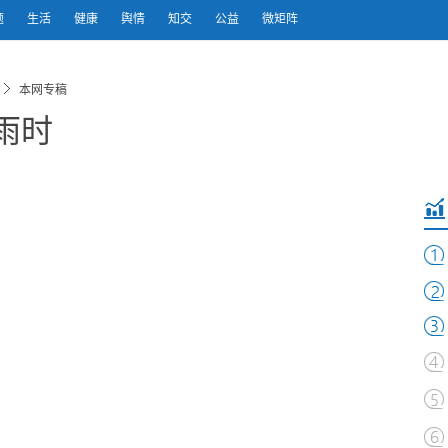
题
生活
健康
舆情
知交
公益
微矩阵
本网专稿
雨时