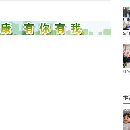
家门
红色
推