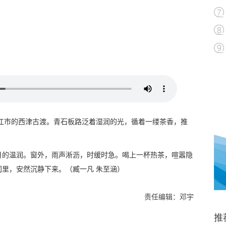
江市的西津古渡。青石板路泛着湿润的光，循着一缕茶香，推
月的温润。窗外，雨声淅沥，时缓时急。喝上一杯热茶，喧嚣隐
里，安然沉静下来。（臧一凡 朱至涵）
责任编辑：邓宇
推