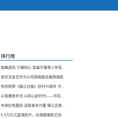
排行榜
旋翼逐风 宁镇同心 首届宁镇青少年低...
吴庆文会见华为公司高级副总裁杨瑞凯
热烈祝贺《镇江日报》创刊70周年 今...
以笔墨致岁月 以初心赴时代——写在...
传承红色基因 汲取奋进力量 镇江志愿...
5.5万亿元蓝海跃升，向海图强势正劲