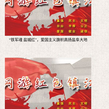
“铁军魂 盐城红”，爱国主义旗帜高扬盐阜大地