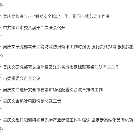
吴庆文检查“五一”假期安全稳定工作、慰问一线劳动工作者
中共镇江市委八届十二次全会召开
吴庆文研究部署长江堤防及防汛备汛工作时强调 强化责任担当 狠抓措施落
吴庆文研究部署文旅消费及江苏省城市足球联赛镇江队有关工作
市委常委会召开会议
吴庆文专题研究全市要素市场化配置综合改革推进工作
吴庆文会见哈电股份副总裁王贵
吴庆文赴丹阳调研视觉光学产业建设工作时强调 坚定走高端化品牌化功能