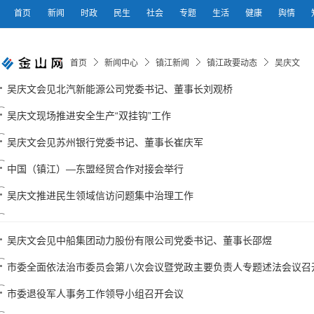
首页
新闻
时政
民生
社会
专题
生活
健康
舆情
首页
新闻中心
镇江新闻
镇江政要动态
吴庆文
吴庆文会见北汽新能源公司党委书记、董事长刘观桥
吴庆文现场推进安全生产“双挂钩”工作
吴庆文会见苏州银行党委书记、董事长崔庆军
中国（镇江）—东盟经贸合作对接会举行
吴庆文推进民生领域信访问题集中治理工作
吴庆文会见中船集团动力股份有限公司党委书记、董事长邵煜
市委全面依法治市委员会第八次会议暨党政主要负责人专题述法会议召
市委退役军人事务工作领导小组召开会议