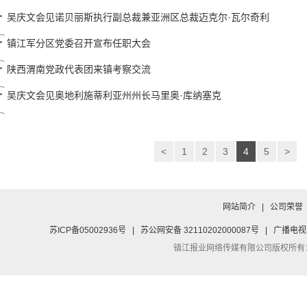
吴庆文会见诺贝丽斯执行副总裁兼亚洲区总裁迈克尔·瓦尔奇利
镇江军分区党委召开宣布任职大会
陕西渭南党政代表团来镇考察交流
吴庆文会见奥地利施蒂利亚州州长马里奥·库纳塞克
<
1
2
3
4
5
>
网站简介
|
公司荣誉
苏ICP备05002936号
|
苏公网安备 32110202000087号
|
广播电视
镇江报业网络传媒有限公司
版权所有：Co