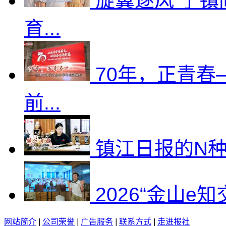
旋翼逐风 宁镇
育...
70年，正青
前...
镇江日报的N
2026“金山e
网站简介
|
公司荣誉
|
广告服务
|
联系方式
|
走进报社