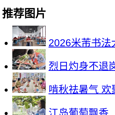
推荐图片
2026米芾书
烈日灼身不退
啃秋祛暑气 欢
江岛葡萄飘香