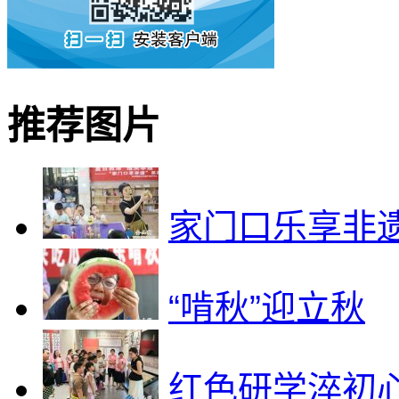
推荐图片
家门口乐享非
“啃秋”迎立秋
红色研学淬初