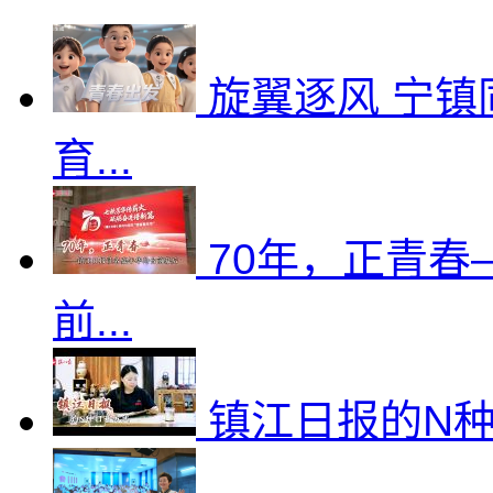
旋翼逐风 宁镇
育...
70年，正青
前...
镇江日报的N