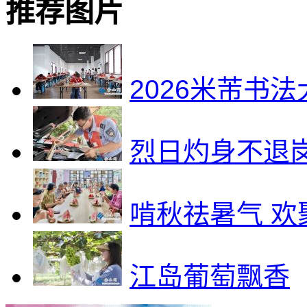
推荐图片
2026米芾书
烈日灼身不退
啃秋祛暑气 欢
江岛葡萄飘香