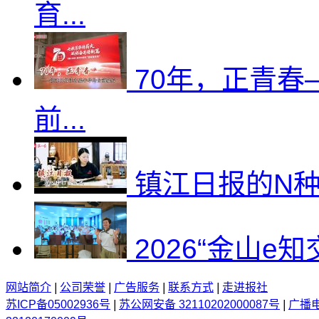
育...
70年，正青
前...
镇江日报的N
2026“金山e
网站简介
|
公司荣誉
|
广告服务
|
联系方式
|
走进报社
苏ICP备05002936号
|
苏公网安备 32110202000087号
|
广播