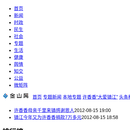
首页
新闻
时政
民生
社会
专题
生活
健康
舆情
知交
公益
微矩阵
首页
专题新闻
本地专题
许香香“大爱镇江”
头条
许香香母亲千里来镇感谢恩人
2012-08-15 19:00
镇江今年又为许香香捐款7万多元
2012-08-15 18:58