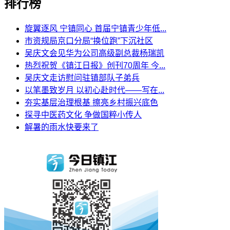
排行榜
旋翼逐风 宁镇同心 首届宁镇青少年低...
市资规局京口分局“换位跑”下沉社区
吴庆文会见华为公司高级副总裁杨瑞凯
热烈祝贺《镇江日报》创刊70周年 今...
吴庆文走访慰问驻镇部队子弟兵
以笔墨致岁月 以初心赴时代——写在...
夯实基层治理根基 擦亮乡村振兴底色
探寻中医药文化 争做国粹小传人
解暑的雨水快要来了