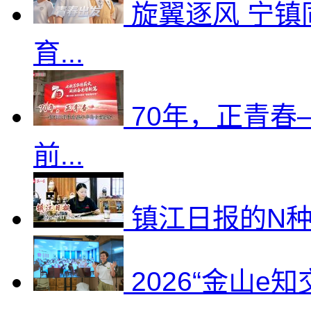
旋翼逐风 宁镇
育...
70年，正青
前...
镇江日报的N
2026“金山e