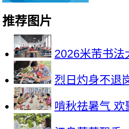
推荐图片
2026米芾书
烈日灼身不退
啃秋祛暑气 欢