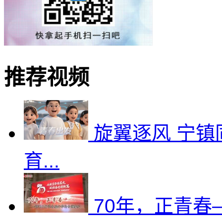
推荐视频
旋翼逐风 宁镇
育...
70年，正青