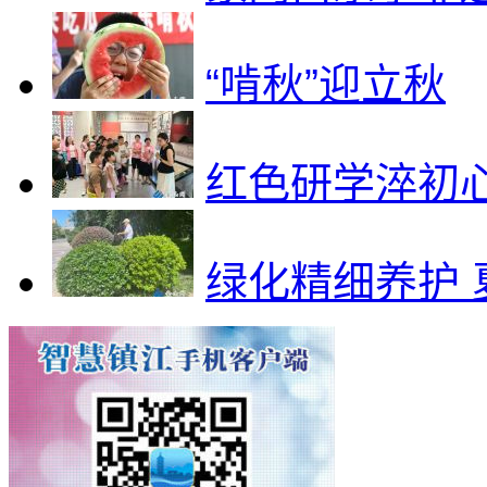
“啃秋”迎立秋
红色研学淬初
绿化精细养护 