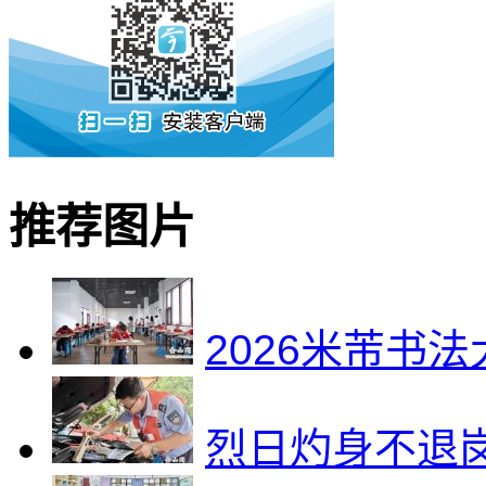
推荐图片
2026米芾书
烈日灼身不退