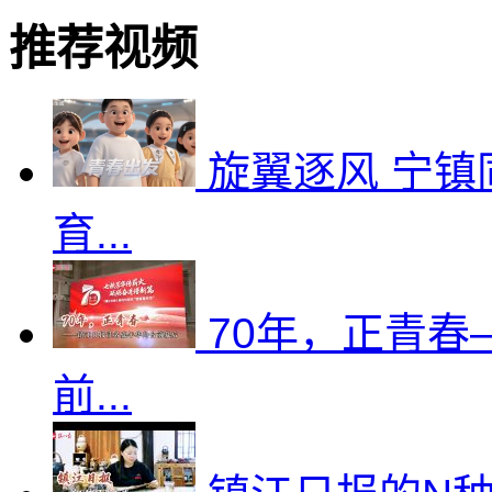
推荐视频
旋翼逐风 宁镇
育...
70年，正青
前...