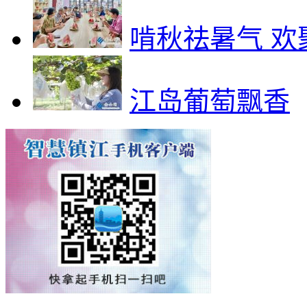
啃秋祛暑气 欢
江岛葡萄飘香