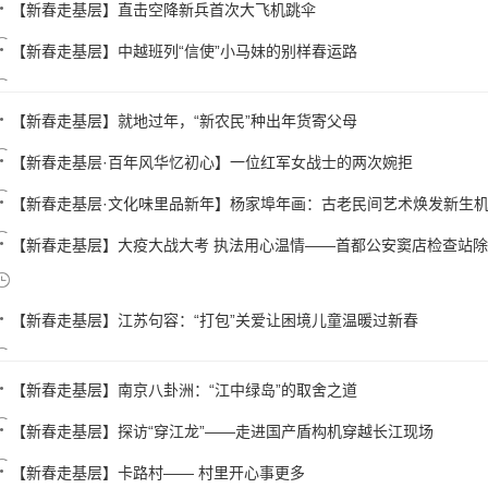
【新春走基层】直击空降新兵首次大飞机跳伞
【新春走基层】中越班列“信使”小马妹的别样春运路
【新春走基层】就地过年，“新农民”种出年货寄父母
【新春走基层·百年风华忆初心】一位红军女战士的两次婉拒
【新春走基层·文化味里品新年】杨家埠年画：古老民间艺术焕发新生
【新春走基层】大疫大战大考 执法用心温情——首都公安窦店检查站
【新春走基层】江苏句容：“打包”关爱让困境儿童温暖过新春
【新春走基层】南京八卦洲：“江中绿岛”的取舍之道
【新春走基层】探访“穿江龙”——走进国产盾构机穿越长江现场
【新春走基层】卡路村—— 村里开心事更多