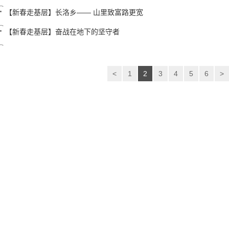
【新春走基层】长洛乡—— 山里致富路更宽
【新春走基层】奋战在地下的坚守者
<
1
2
3
4
5
6
>