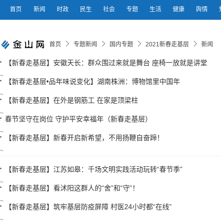
首页
新闻
时政
民生
社会
专题
生活
健康
舆情
首页
专题新闻
国内专题
2021新春走基层
新闻
【新春走基层】安徽天长：群众围过来就是舞台 座椅一放就是讲堂
【新春走基层•品年味说变化】湖南株洲：博物馆里中国年
【新春走基层】在外是钢筋工 在家是顶梁柱
春节坚守在岗位 守护平安幸福年（新春走基层）
【新春走基层】新春开启新希望，不用扬鞭自奋蹄！
【新春走基层】江苏如皋：千场文明实践活动玩转“春节季”
【新春走基层】看沭阳这群人的“舍”和“守”！
【新春走基层】筑牢基层防疫屏障 村医24小时都“在线”