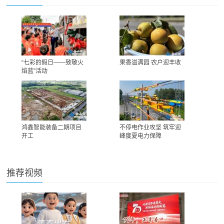
“七彩的假日——致敬火
果香溢满园 农户迎丰收
焰蓝”活动
鸿鑫智能装备二期项目
不停电作业攻坚 筑牢迎
开工
峰度夏电力保障
推荐视频