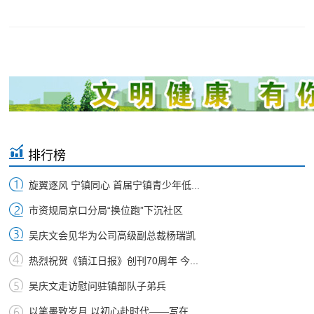
排行榜
旋翼逐风 宁镇同心 首届宁镇青少年低...
市资规局京口分局“换位跑”下沉社区
吴庆文会见华为公司高级副总裁杨瑞凯
热烈祝贺《镇江日报》创刊70周年 今...
吴庆文走访慰问驻镇部队子弟兵
以笔墨致岁月 以初心赴时代——写在...