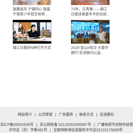
旋翼逐风 宁镇同心 首届
70年，正青春——镇江
宁镇青少年低空体育...
日报读者嘉年华的台前...
镇江日报的N种打开方式
2026“金山e知交 大爱中
国行”走进秭归公益...
网站简介
|
公司荣誉
|
广告服务
|
联系方式
|
走进报社
苏ICP备05002936号
|
苏公网安备 32110202000087号
|
广播电视节目制作经营
许可证（苏）字第481号
|
互联网新闻信息服务许可证32120170009号