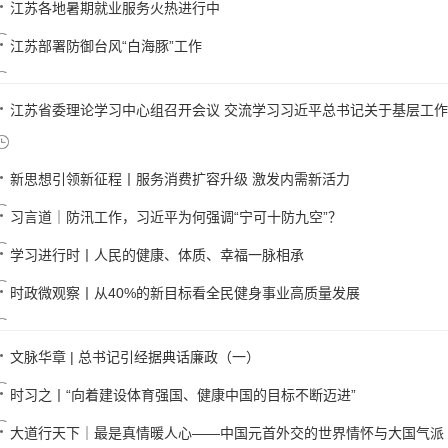
江苏各地暑期就业服务火热进行中
江苏部署防御台风“白海豚”工作
江苏省委理论学习中心组召开会议 交流学习习近平总书记关于基层工作方
新思想引领新征程丨服务消费扩容升级 激发内需新活力
习言道｜防汛工作，习近平为何强调“宁可十防九空”？
学习进行时丨人民的健康、体质、幸福一脉相承
时政微观察丨从40%的新目标看全民健身事业高质量发展
文脉华章 | 总书记引经据典话廉政（一）
时习之丨“向着建设体育强国、健康中国的目标不断迈进”
大道行天下｜最是真情暖人心——中国元首外交的世界情怀与大国气派