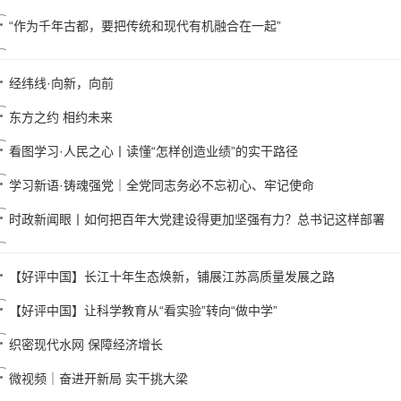
“作为千年古都，要把传统和现代有机融合在一起”
经纬线·向新，向前
东方之约 相约未来
看图学习·人民之心丨读懂“怎样创造业绩”的实干路径
学习新语·铸魂强党｜全党同志务必不忘初心、牢记使命
时政新闻眼丨如何把百年大党建设得更加坚强有力？总书记这样部署
【好评中国】长江十年生态焕新，铺展江苏高质量发展之路
【好评中国】让科学教育从“看实验”转向“做中学”
织密现代水网 保障经济增长
微视频｜奋进开新局 实干挑大梁