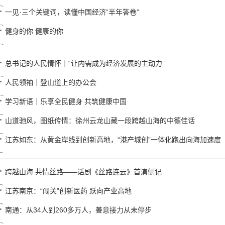
一见·三个关键词，读懂中国经济“半年答卷”
健身的你 健康的你
总书记的人民情怀｜“让内需成为经济发展的主动力”
人民领袖｜登山道上的办公会
学习新语｜乐享全民健身 共筑健康中国
山道驰风，图纸传情：徐州云龙山藏一段跨越山海的中德佳话
江苏如东：从黄金岸线到创新高地，“港产城创”一体化跑出向海加速度
跨越山海 共情丝路——话剧《丝路连云》首演侧记
江苏南京：“闯关”创新医药 跃向产业高地
南通：从34人到260多万人，善意接力从未停步