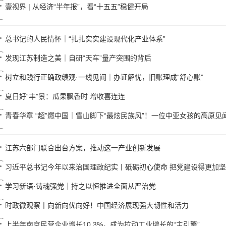
壹视界 | 从经济“半年报”，看“十五五”稳健开局
总书记的人民情怀｜“扎扎实实建设现代化产业体系”
发现江苏制造之美｜自研“天车”量产突围的背后
树立和践行正确政绩观·一线见闻｜办证解忧，旧账理成“舒心账”
夏日好“丰”景：瓜果飘香时 增收喜连连
青春华章 “超”燃中国｜雪山脚下“最炫民族风”！一位中亚女孩的高原见
江苏六部门联合出台方案，推动这一产业创新发展
习近平总书记今年以来治国理政纪实丨砥砺初心使命 把党建设得更加
学习新语·铸魂强党｜持之以恒推进全面从严治党
时政微观察丨向新向优向好！中国经济展现强大韧性和活力
上半年南京民营企业增长10.3%，成为拉动工业增长的“主引擎”