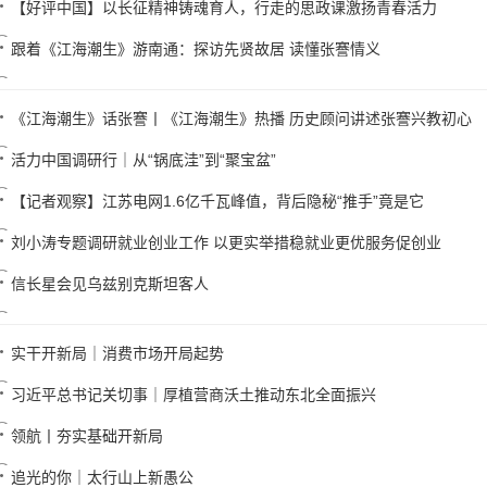
【好评中国】以长征精神铸魂育人，行走的思政课激扬青春活力
跟着《江海潮生》游南通：探访先贤故居 读懂张謇情义
《江海潮生》话张謇丨《江海潮生》热播 历史顾问讲述张謇兴教初心
活力中国调研行｜从“锅底洼”到“聚宝盆”
【记者观察】江苏电网1.6亿千瓦峰值，背后隐秘“推手”竟是它
刘小涛专题调研就业创业工作 以更实举措稳就业更优服务促创业
信长星会见乌兹别克斯坦客人
实干开新局｜消费市场开局起势
习近平总书记关切事｜厚植营商沃土推动东北全面振兴
领航丨夯实基础开新局
追光的你｜太行山上新愚公