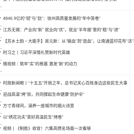
4846.9亿的“韧”与“劲”：徐州高质量发展的“年中答卷”
江苏无锡：产业向“新” 就业向“优”，就业“半年报”里的“稳”与“进”
【苏乡土韵・大能手】吴元新：从“输血”到“造血”，让南通蓝印花布“活”在
时习之丨习近平深情礼赞新时代英雄
微视频｜筑牢“实”的根基 激发“新”的动力
时政新闻眼丨“十五五”开局之年，总书记关心百姓身边这些民生大事
迎战高温“烤”验，共同撑起生命健康“防护伞”
方寸青绿间，涵养一座城市的烟火诗意
以“绣花功夫”答好高温民生“烤卷”
视频丨《制胜》收官！六集高燃名场面一次看够