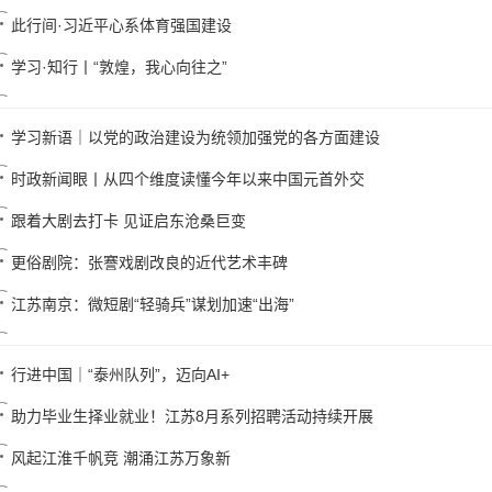
此行间·习近平心系体育强国建设
学习·知行丨“敦煌，我心向往之”
学习新语｜以党的政治建设为统领加强党的各方面建设
时政新闻眼丨从四个维度读懂今年以来中国元首外交
跟着大剧去打卡 见证启东沧桑巨变
更俗剧院：张謇戏剧改良的近代艺术丰碑
江苏南京：微短剧“轻骑兵”谋划加速“出海”
行进中国｜“泰州队列”，迈向AI+
助力毕业生择业就业！江苏8月系列招聘活动持续开展
风起江淮千帆竞 潮涌江苏万象新