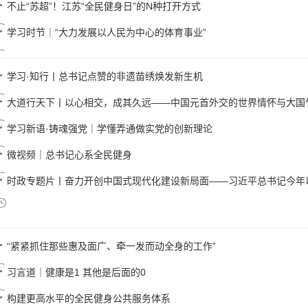
不止“苏超”！江苏“全民健身日”的N种打开方式
学习时节｜“大力发展以人民为中心的体育事业”
学习·知行丨总书记点赞的非遗苗绣焕发新生机
大道行天下丨以心相交，成其久远——中国元首外交的世界情怀与大国
学习新语·铸魂强党｜学懂弄通做实党的创新理论
微视频｜总书记心系全民健身
时政专题片丨奋力开创中国式现代化建设新局面——习近平总书记今年以来
“紧紧抓住那些惠及面广、牵一发而动全身的工作”
习言道｜健康是1 其他是后面的0
构建更高水平的全民健身公共服务体系