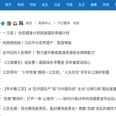
首页
新闻
时政
民生
社会
专题
生活
健康
舆情
首页
新闻中心
今日要闻 时政
一习话丨“全民健身计划就是国民幸福计划”
时政微视频丨习近平与世界遗产：鼓浪琴韵
总书记的人民情怀丨“努力提升粮食能源资源安全保障能力”
《江海潮生》话张謇丨啬园深处寻謇迹 百年飨堂话初心
江苏常州：“十年禁渔”换回一江生机，“人水共生”书写长江保护新篇
【年中看江苏】从“在中国生产”到“与中国共创” 太仓“以商引商”跑出发展加
“苏超”赛场外，打开一本“山海书” ——徐州兴海16年的深情厚谊写出动
江苏无锡：背对赛场是责任，面对赛场是荣光！致敬“苏超”背后的城市