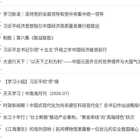
学习新语｜坚持党的全面领导和党中央集中统一领导
习近平经济思想指引中国经济高质量发展行稳致远
制胜丨第六集《联战联胜》
习近平总书记引领“十五五”开局之年中国经济破浪前行
大道行天下｜“以天下之利为利”——中国元首外交的世界情怀与大国气
【学习小组】习近平的“侨”缘
天天学习丨中南海月刊（2026.07）
时政新闻眼丨中国式现代化为何关键在科技现代化？总书记作出战略指
长江十年行 | “壮士断腕”推动产业重构，“黄金岸线”向“高端绿色”跃迁
《江海潮生》的戏外回响丨民间博物馆里藏着一位状元的实业救国雄心