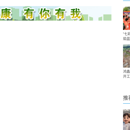
“七
焰蓝
鸿鑫
开工
推