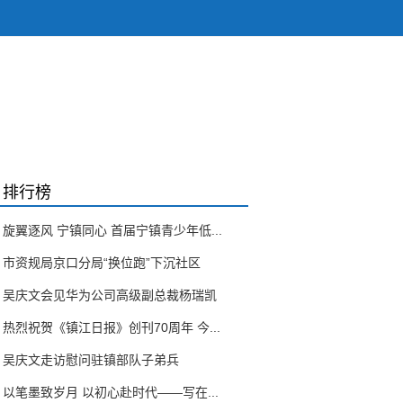
排行榜
旋翼逐风 宁镇同心 首届宁镇青少年低...
市资规局京口分局“换位跑”下沉社区
吴庆文会见华为公司高级副总裁杨瑞凯
热烈祝贺《镇江日报》创刊70周年 今...
吴庆文走访慰问驻镇部队子弟兵
以笔墨致岁月 以初心赴时代——写在...