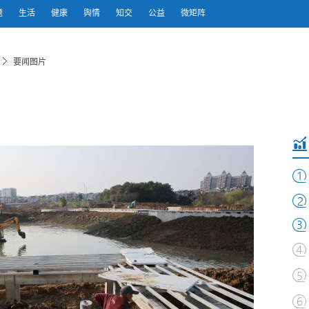
题
生活
健康
舆情
知交
公益
微矩阵
要闻图片