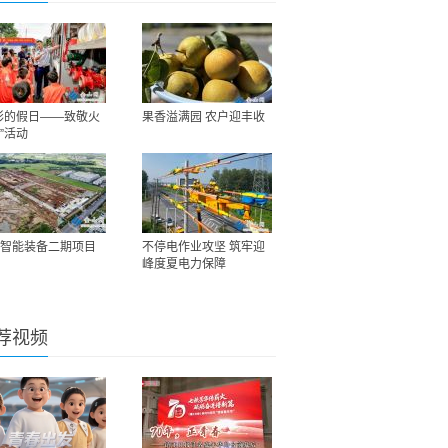
彩的假日——致敬火
果香溢满园 农户迎丰收
”活动
智能装备二期项目
不停电作业攻坚 筑牢迎
峰度夏电力保障
荐视频