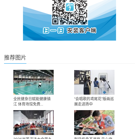
推荐图片
全民健身日赋能健康镇
“会唱歌的鸢尾花”版画巡
江 体育场馆免费...
展走进扬中