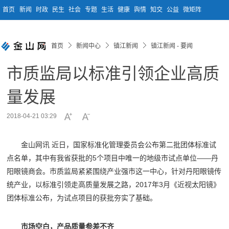
首页
新闻
时政
民生
社会
专题
生活
健康
舆情
知交
公益
微矩阵
首页
新闻中心
镇江新闻
镇江新闻 - 要闻
市质监局以标准引领企业高质
量发展
2018-04-21 03:29
金山网讯 近日，国家标准化管理委员会公布第二批团体标准试
点名单，其中有我省获批的5个项目中唯一的地级市试点单位——丹
阳眼镜商会。市质监局紧紧围绕产业强市这一中心，针对丹阳眼镜传
统产业，以标准引领走高质量发展之路，2017年3月《近视太阳镜》
团体标准公布，为试点项目的获批夯实了基础。
市场空白，产品质量参差不齐