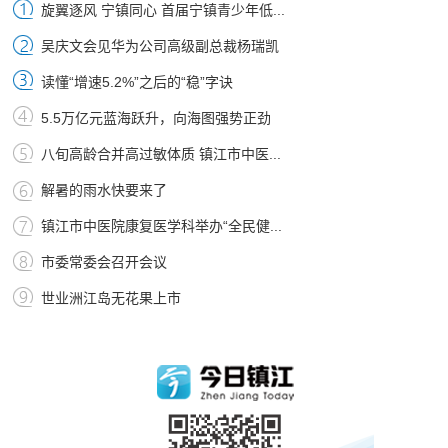
旋翼逐风 宁镇同心 首届宁镇青少年低...
吴庆文会见华为公司高级副总裁杨瑞凯
读懂“增速5.2%”之后的“稳”字诀
5.5万亿元蓝海跃升，向海图强势正劲
八旬高龄合并高过敏体质 镇江市中医...
解暑的雨水快要来了
镇江市中医院康复医学科举办“全民健...
市委常委会召开会议
世业洲江岛无花果上市