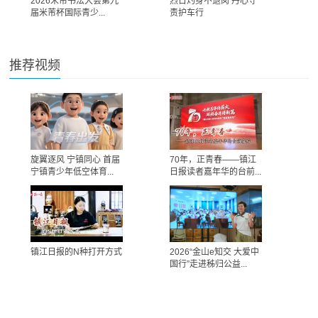
2026米芾书法大会第九
烈日灼身不退岗 丹心守
届米芾杯国际青少...
责护车行
推荐视频
旋翼逐风 宁镇同心 首届
70年，正青春——镇江
宁镇青少年低空体育...
日报读者嘉年华的台前...
镇江日报的N种打开方式
2026“金山e知交 大爱中
国行”走进秭归公益...