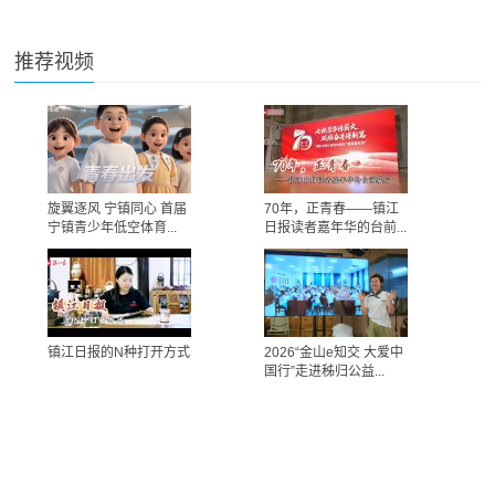
推荐视频
旋翼逐风 宁镇同心 首届
70年，正青春——镇江
宁镇青少年低空体育...
日报读者嘉年华的台前...
镇江日报的N种打开方式
2026“金山e知交 大爱中
国行”走进秭归公益...