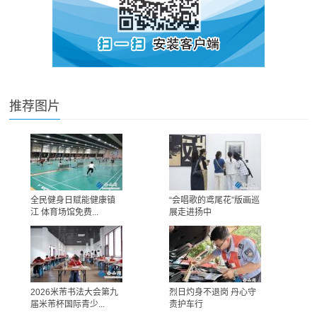
推荐图片
全民健身日赋能健康镇
“会唱歌的鸢尾花”版画巡
江 体育场馆免费...
展走进扬中
2026米芾书法大会第九
烈日灼身不退岗 丹心守
届米芾杯国际青少...
责护车行