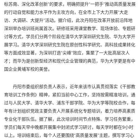
标苏南、深化改革创新”的要求，明确把提升“一把手”推动高质量发展
的行动自觉和能力水平作为主攻方向，在全市上下大力开展“大走
访、大调研、大提升”活动。据介绍，此次丹阳在改革开放前沿阵地
深圳举办培训班尚属首次。研修班采用课堂教学、现场体验、专题研
讨等方式，学员们分两个阶段在清华大学深圳研究生院、华为大学开
展学习。清华大学深圳研究生院在原创性科学研究、高科技成果转化
等方面成效显著，为深圳打造“尖峰”效应，集聚了一大批高层次人
才；而华为是创新型经济和现代企业管理的典范，华为大学更是有中
国企业黄埔军校的美誉。
丹阳市委组织部负责人表示，近年来该市认真贯彻落实《干部教
育培训工作条例》精神，紧扣当前中心工作，坚持按需精准培训，通
过与人民大学、清华大学、浦东干部学院、华为大学等院校合作，每
年有计划组织党政主要负责人开展系统化专题培训，着力培养高素质
专业化干部队伍。据了解，此次培训时间节点特殊、学习任务繁重，
学员们每天早中晚都开展集中封闭式学习研讨，每天学时都在9小时
以上。培训结束后，每个人还要围绕“高质量发展”主题，撰写学习心