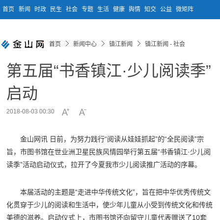
首页
新闻
时政
民生
社会
专题
生活
健康
舆情
知交
公益
微矩阵
首页
新闻中心
镇江新闻
镇江新闻 - 社会
第五届“书香镇江·少儿阅读季”
启动
2018-08-03 00:30
金山网讯 日前，为努力践行“阅读从娃娃抓起”的“全民阅读”宗
旨，市图书馆在世业洲卫星民族风情园举行第五届“书香镇江·少儿阅
读季”活动启动仪式，拉开了今夏我市少儿阅读推广活动的序幕。
本届活动的主题是“走进中华传统文化”，旨在把中华优秀传统文
化贯穿于少儿的阅读和生活中，使少年儿童从小受到传统文化和传统
美德的滋养。启动仪式上，市图书馆还向留守儿童代表赠送了10套