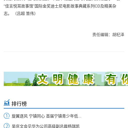
“佳言悦耳故事馆”国际金奖迪士尼电影故事典藏系列CD及精美杂
志。 （吕超 笪伟）
责任编辑：胡杞泽
排行榜
旋翼逐风 宁镇同心 首届宁镇青少年低...
吴庆文会见华为公司高级副总裁杨瑞凯