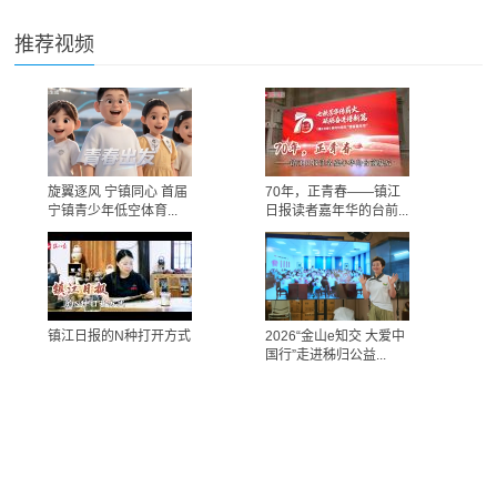
推荐视频
旋翼逐风 宁镇同心 首届
70年，正青春——镇江
宁镇青少年低空体育...
日报读者嘉年华的台前...
镇江日报的N种打开方式
2026“金山e知交 大爱中
国行”走进秭归公益...