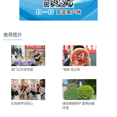
推荐图片
家门口乐享非遗
“啃秋”迎立秋
红色研学淬初心
绿化精细养护 夏季扮靓
环境