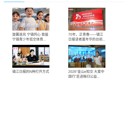
旋翼逐风 宁镇同心 首届
70年，正青春——镇江
宁镇青少年低空体育...
日报读者嘉年华的台前...
镇江日报的N种打开方式
2026“金山e知交 大爱中
国行”走进秭归公益...