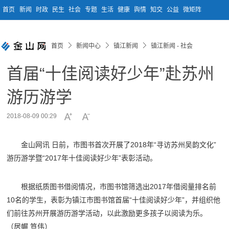
首页
新闻
时政
民生
社会
专题
生活
健康
舆情
知交
公益
微矩阵
首页
新闻中心
镇江新闻
镇江新闻 - 社会
首届“十佳阅读好少年”赴苏州
游历游学
2018-08-09 00:29
金山网讯 日前，市图书首次开展了2018年“寻访苏州吴韵文化”
游历游学暨“2017年十佳阅读好少年”表彰活动。
根据纸质图书借阅情况，市图书馆筛选出2017年借阅量排名前
10名的学生，表彰为镇江市图书馆首届“十佳阅读好少年”，并组织他
们前往苏州开展游历游学活动，以此激励更多孩子以阅读为乐。
（居幈 笪伟）