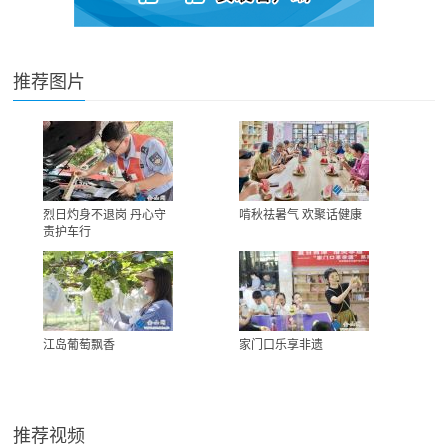
推荐图片
烈日灼身不退岗 丹心守
啃秋祛暑气 欢聚话健康
责护车行
江岛葡萄飘香
家门口乐享非遗
推荐视频