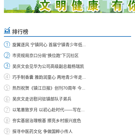
排行榜
旋翼逐风 宁镇同心 首届宁镇青少年低...
市资规局京口分局“换位跑”下沉社区
吴庆文会见华为公司高级副总裁杨瑞凯
巧手制香囊 雅韵润童心 两地青少年走...
热烈祝贺《镇江日报》创刊70周年 今...
吴庆文走访慰问驻镇部队子弟兵
以笔墨致岁月 以初心赴时代——写在...
夯实基层治理根基 擦亮乡村振兴底色
探寻中医药文化 争做国粹小传人