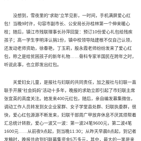
没想到，雪夜里的“求助”立竿见影，一时间，手机满屏爱心红
包！当晚9时许，句容市副市长、公安局长孙桂林第一个伸来暖心
枝；随后，镇江市残联理事长孙萍回复：预订10份爱心礼包给残疾
孩子；高一学生李明泽认捐1份，镇中校领导陆建根不仅自己认领，
还发动老师资助，徐春艳，丁玉莉，殷永霞老师纷纷发来了爱心红
包，称之是给贫困孩子的新年礼物……骨科专家羊国民在跨年之时，
听说此事，也立即发出红包。
关爱妇女儿童，是报社与妇联的共同责任，加之报社与妇联一直
联手开展“社会妈妈”活动十多年，晚报的求助立即引起了市妇联主席
张宜英的高度关注。她发来400元红包，随后，亲自编发募集微信，
调动工作人员转发到女企业家群、女子学堂县处群、妇联执委群，很
快，爱心红包源源不断发来，妇联干部周广甲放弃休息不厌其烦帮着
汇总统计转款，爱心一波又一波：第一波24笔9600元，第二波4笔
1600元……从前夜9点起，到当晚11:30；从昨天早晨8点起，到记者
发稿时，晚报共收到妇联募集资金5万多元，其中，最大的一笔是来