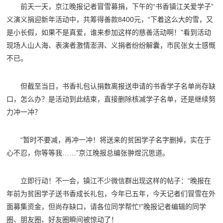
前天一天，
京江晚报
记者冒雪募捐，下午的“书香镇江关爱学子”
义演义捐迎新年活动中，共筹得善款8400元，“下着这么大的雪，又
是小长假，如果不是真爱，谁来参加这样的慈善活动啊！”看到活动
现场人山人海、表演者激情澎湃、义捐者纷纷解囊，市民张女士感慨
不已。
但截至当日，书香礼包认捐数离报送申请的书香学子名单尚存缺
口，怎么办？是活动到此结束，直接删除核减学子名单，还是继续努
力冲一冲？
“暂时不要减，再冲一冲！将送来的贫困学子名字删掉，实在于
心不忍，你等等我……”京江晚报总编张翀煜沉思道。
立即行动！不一会，镇江不少微信群出现这样的帖子：“晚报在
年前为贫困学子送书香成长礼包，今年已五年，今天记者们冒雪在外
面募集资金，但尚存缺口，请各位同学帮忙!”晚报记者编辑的同学
圈、朋友圈、好友圈瞬间被惊动了！