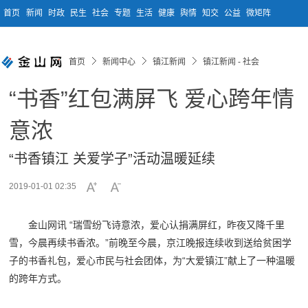
首页
新闻
时政
民生
社会
专题
生活
健康
舆情
知交
公益
微矩阵
首页
新闻中心
镇江新闻
镇江新闻 - 社会
“书香”红包满屏飞 爱心跨年情
意浓
“书香镇江 关爱学子”活动温暖延续
2019-01-01 02:35
金山网讯 “瑞雪纷飞诗意浓，爱心认捐满屏红，昨夜又降千里
雪，今晨再续书香浓。”前晚至今晨，京江晚报连续收到送给贫困学
子的书香礼包，爱心市民与社会团体，为“大爱镇江”献上了一种温暖
的跨年方式。