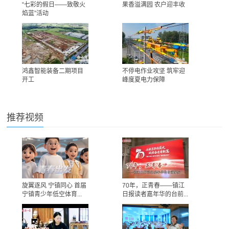
“七彩的假日——致敬火
果香溢满园 农户迎丰收
焰蓝”活动
鸿鑫智能装备二期项目
不停电作业攻坚 筑牢迎
开工
峰度夏电力保障
推荐视频
旋翼逐风 宁镇同心 首届
70年，正青春——镇江
宁镇青少年低空体育...
日报读者嘉年华的台前...