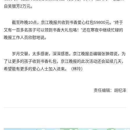
自吴银芳2万元。
截至昨晚10点，
京江晚报
共收到书香爱心红包59800元。“终于
又有一百多名孩子可以领到书香大礼包咯！”还在寒夜中继续忙碌的
晚报工作人员欣慰地说。
岁月交替，太多感谢，深深感恩。京江晚报总编辑张翀煜说，为
了让更多的孩子收到书香礼包，
京江晚报
的此次活动还会延续几天，
希望能有更多的爱心人士加入进来。
（林玲）
责任编辑：胡杞泽