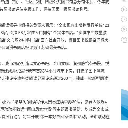
、街道（镇）、社区（村）四级公共图书馆总分馆体系，今年我
公共图书馆评估定级工作，保持国家一级图书馆称号。
阅读领导小组相关负责人表示：“全市现有出版物发行单位421
8家，每0.58万常住人口拥有1个实体书店。”实体书店数量激
店“文心阁24小时书店”面向社会开放，博世图书悦读空间概念
分公司漫书阁店被评为江苏省最美书店。
绍，我市精心打造以文心书吧、金山文咖、润州静怡茶书院、悦
河街建成并试运行我市首家24小时城市书房，打造了图书漂流
计建设投放各类阅读分享设施超过200个，建成一批新型阅读
可少。“增华阁”阅读写作大赛已连续举办30届，参赛人数近4
“书声琅琅能致远”“圌山风宜地情”等主题读书活动，均成为全市或
读春风行动”，每年开展“带一本好书回家过年”活动，全市联动在