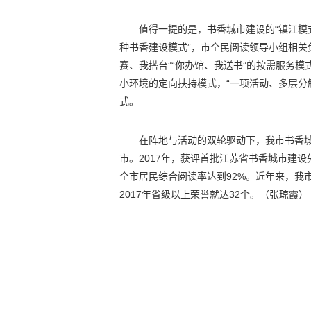
值得一提的是，书香城市建设的“镇江模
种书香建设模式”，市全民阅读领导小组相关
赛、我搭台”“你办馆、我送书”的按需服务
小环境的定向扶持模式，“一项活动、多层分解
式。
在阵地与活动的双轮驱动下，我市书香城
市。2017年，获评首批江苏省书香城市建
全市居民综合阅读率达到92%。近年来，我市
2017年省级以上荣誉就达32个。（
张琼霞
）