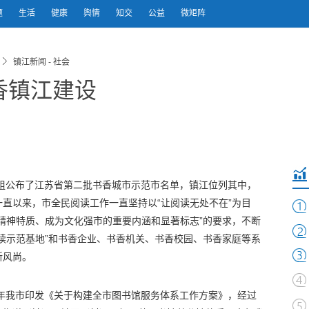
题
生活
健康
舆情
知交
公益
微矩阵
镇江新闻 - 社会
香镇江建设
组公布了江苏省第二批书香城市示范市名单，镇江位列其中，
直以来，市全民阅读工作一直坚持以“让阅读无处不在”为目
精神特质、成为文化强市的重要内涵和显著标志”的要求，不断
读示范基地”和书香企业、书香机关、书香校园、书香家庭等系
新风尚。
6年我市印发《关于构建全市图书馆服务体系工作方案》，经过