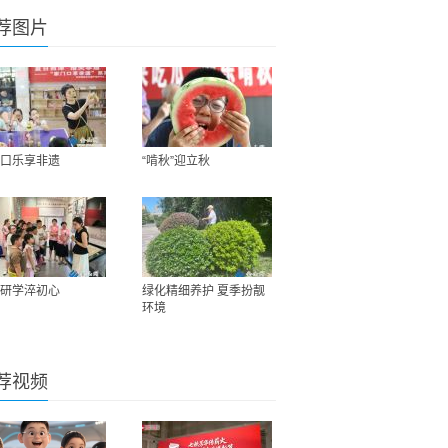
荐图片
口乐享非遗
“啃秋”迎立秋
研学淬初心
绿化精细养护 夏季扮靓
环境
荐视频