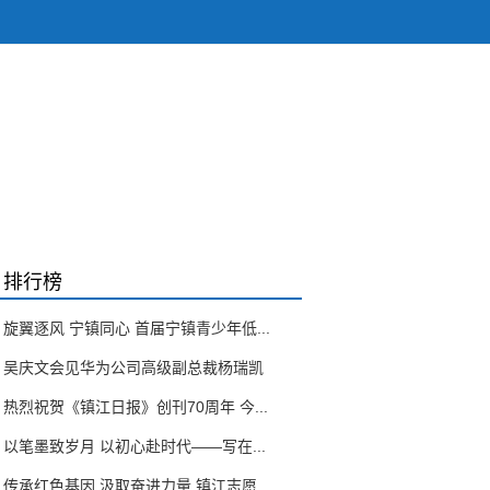
排行榜
旋翼逐风 宁镇同心 首届宁镇青少年低...
吴庆文会见华为公司高级副总裁杨瑞凯
热烈祝贺《镇江日报》创刊70周年 今...
以笔墨致岁月 以初心赴时代——写在...
传承红色基因 汲取奋进力量 镇江志愿...