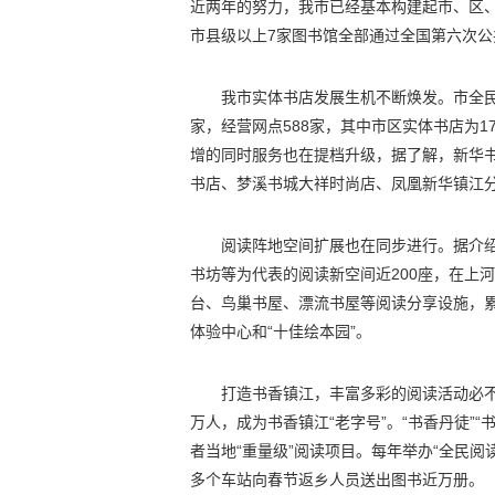
近两年的努力，我市已经基本构建起市、区
市县级以上7家图书馆全部通过全国第六次
我市实体书店发展生机不断焕发。市全民
家，经营网点588家，其中市区实体书店为17
增的同时服务也在提档升级，据了解，新华书
书店、梦溪书城大祥时尚店、凤凰新华镇江
阅读阵地空间扩展也在同步进行。据介
书坊等为代表的阅读新空间近200座，在上
台、鸟巢书屋、漂流书屋等阅读分享设施，累
体验中心和“十佳绘本园”。
打造书香镇江，丰富多彩的阅读活动必不
万人，成为书香镇江“老字号”。“书香丹徒”
者当地“重量级”阅读项目。每年举办“全民阅
多个车站向春节返乡人员送出图书近万册。