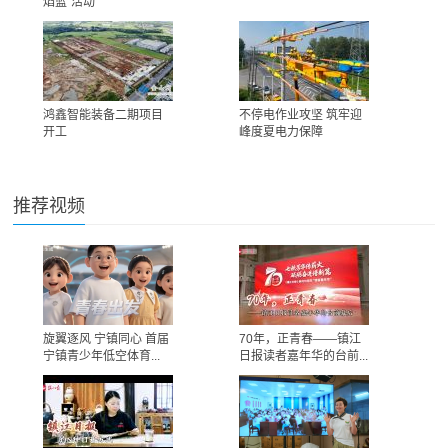
焰蓝”活动
鸿鑫智能装备二期项目
不停电作业攻坚 筑牢迎
开工
峰度夏电力保障
推荐视频
旋翼逐风 宁镇同心 首届
70年，正青春——镇江
宁镇青少年低空体育...
日报读者嘉年华的台前...