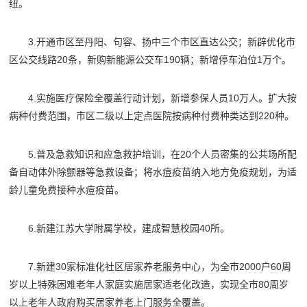
纽。
3.开通市区至丹阳、句容、扬中三个市区直达公交；新辟优化市
区公交线路20条，新购新能源公交车190辆；新增停车泊位1万个。
4.实施医疗保险全覆盖行动计划，新增参保人员10万人。扩大按
病种付费范围，市区二级以上定点医院按病种付费种类达到220种。
5.普及急救知识和应急救护培训，在20个人员密集的公共场所配
备自动体外除颤器等急救设备；将水痘疫苗纳入地方免疫规划，为适
龄儿童免费接种水痘疫苗。
6.新建江苏大学附属学校，建成智慧校园40所。
7.新建30家标准化社区居家养老服务中心，为全市2000户60周
岁以上特殊困难老年人家庭实施居家适老化改造，实现全市80周岁
以上老年人政府购买居家养老上门服务全覆盖。