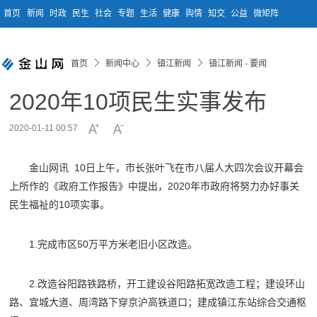
首页
新闻
时政
民生
社会
专题
生活
健康
舆情
知交
公益
微矩阵
首页
新闻中心
镇江新闻
镇江新闻 - 要闻
2020年10项民生实事发布
2020-01-11 00:57
金山网讯 10日上午，市长张叶飞在市八届人大四次会议开幕会
上所作的《政府工作报告》中提出，2020年市政府将努力办好事关
民生福祉的10项实事。
1.完成市区50万平方米老旧小区改造。
2.改造谷阳路铁路桥，开工建设谷阳路拓宽改造工程；建设环山
路、宜城大道、周湾路下穿京沪高铁道口；建成镇江东站综合交通枢