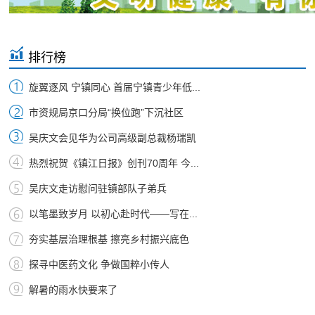
排行榜
旋翼逐风 宁镇同心 首届宁镇青少年低...
市资规局京口分局“换位跑”下沉社区
吴庆文会见华为公司高级副总裁杨瑞凯
热烈祝贺《镇江日报》创刊70周年 今...
吴庆文走访慰问驻镇部队子弟兵
以笔墨致岁月 以初心赴时代——写在...
夯实基层治理根基 擦亮乡村振兴底色
探寻中医药文化 争做国粹小传人
解暑的雨水快要来了